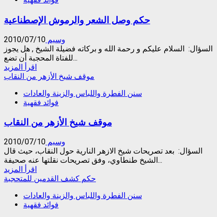
المرأة
والرجل
حكم وصل الشعر والرموش الإصطناعية
بين
الأخوة
والأخوات
وسيم
2010/07/10
والمحارم
السؤال: السلام عليكم و رحمة الله و بركاته فضيلة الشيخ , هل يجوز
للفتاة المحجبة أن تضع...
Read
اقرأ المزيد
more
موقف شيخ الأزهر من النقاب
about
سنن الفطرة واللباس والزينة والعادات
حكم
فوائد فقهية
وصل
الشعر
موقف شيخ الأزهر من النقاب
والرموش
الإصطناعية
وسيم
2010/07/10
السؤال: بعد تصريحات شيخ الازهر النارية حول النقاب، حيث قال
الشيخ طنطاوي، وفق تصريحات نقلتها عنه صحيفة...
Read
اقرأ المزيد
more
حكم كشف القدمين للمتحجبة
about
سنن الفطرة واللباس والزينة والعادات
موقف
فوائد فقهية
شيخ
الأزهر