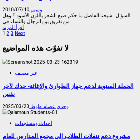
الذهب
الأبيض
وسيم
2010/07/10
(البلاتين)
السؤال: شيخنا الفاضل ما حكم صبغ الشعر باللون الأسود ؟ وهل
للرجال
من تفريق بين الرجال والنساء في...
Read
اقرأ المزيد
Posts
more
1
2
3
Next
about
pagination
حكم
لا تفوّت هذه المواضيع
صبغ
الشعر
بالسواد
غير مصنف
الحملة السنوية لدعم جهاز الطوارئ والإغاثة- حدك لآخر
نفس
وجدي عصام طوط
2025/03/23
أحداث ومستجدات
مشروع دعم تنقلات الطلاب إلى مجمع المدارس للعام