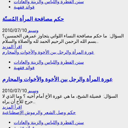
سنن الفطرة واللباس والزينة والعادات
الحكم
فوائد فقهية
الشرعي
في
حكم مصافحة المرأة المُسنّة
فتاة
خلعت
الحجاب
وسيم
2010/07/10
بعد
السؤال: ما حكم مصافحة النساء اللواتي يتجاوز عمرهن الخمسين؟
ارتدائه
بسم الله الرحمن الرحيم الحمد لله والصلاة والسلام...
Read
اقرأ المزيد
more
عورة المرأة والرجل بين الأخوة والأخوات والمحارم
about
سنن الفطرة واللباس والزينة والعادات
حكم
فوائد فقهية
مصافحة
المرأة
عورة المرأة والرجل بين الأخوة والأخوات والمحارم
المُسنّة
وسيم
2010/07/10
السؤال: فضيلة الشيخ، ما هي عورة الأخ أمام أخيه ؟ وما الذي لا
حرج للأخ أن يراه...
Read
اقرأ المزيد
more
حكم وصل الشعر والرموش الإصطناعية
about
سنن الفطرة واللباس والزينة والعادات
عورة
فوائد فقهية