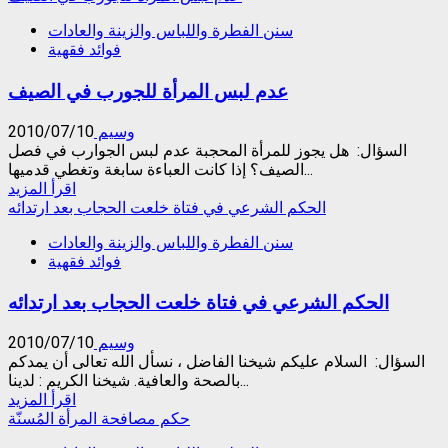
about
سنن الفطرة واللباس والزينة والعادات
حكم
فوائد فقهية
السبيرتو
والكولونيا
عدم لبس المرأة للجورب في الصيف
وسيم
2010/07/10
السؤال: هل يجوز للمرأة المحجبة عدم لبس الجوارب في فصل
الصيف؟ إذا كانت العباءة سابغة وتغطي قدميها...
Read
اقرأ المزيد
more
الحكم الشرعي في فتاة خلعت الحجاب بعد ارتدائه
about
سنن الفطرة واللباس والزينة والعادات
عدم
فوائد فقهية
لبس
المرأة
الحكم الشرعي في فتاة خلعت الحجاب بعد ارتدائه
للجورب
في
الصيف
وسيم
2010/07/10
السؤال: السلام عليكم شيخنا الفاضل ، نسأل الله تعالى أن يمدكم
بالصحة والعافية. شيخنا الكريم : لدينا...
Read
اقرأ المزيد
more
حكم مصافحة المرأة المُسنّة
about