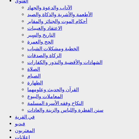
الفتوى
الآداب والدعوة والجهاد
الأطعمة والأشربة والذكاة والصيد
أحكام الموت والجنائز والمقابر
الاعتقاد والغيبيات
التاريخ والسٍير
الحج والعمرة
الخطبة ومشكلات الشباب
الزكاة والصدقات
الشهادات والأقضية والنذور والكفارات
الصلاة
الصيام
الطهارة
القرآن والحديث وعلومهما
المعاملات والبيوع
النكاح وفقه الأسرة المسلمة
سنن الفطرة واللباس والزينة والعادات
في القرية
فيديو
المغتربون
إعلانات