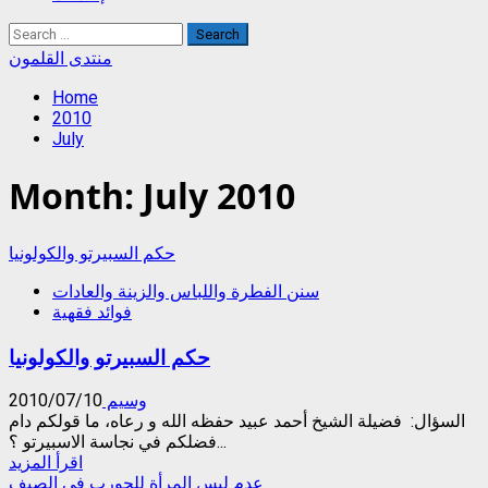
Search
for:
منتدى القلمون
Home
2010
July
Month:
July 2010
حكم السبيرتو والكولونيا
سنن الفطرة واللباس والزينة والعادات
فوائد فقهية
حكم السبيرتو والكولونيا
وسيم
2010/07/10
السؤال: فضيلة الشيخ أحمد عبيد حفظه الله و رعاه، ما قولكم دام
فضلكم في نجاسة الاسبيرتو ؟...
Read
اقرأ المزيد
more
عدم لبس المرأة للجورب في الصيف