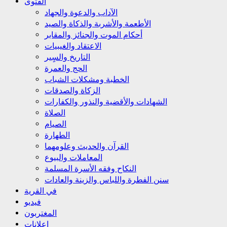
الفتوى
الآداب والدعوة والجهاد
الأطعمة والأشربة والذكاة والصيد
أحكام الموت والجنائز والمقابر
الاعتقاد والغيبيات
التاريخ والسٍير
الحج والعمرة
الخطبة ومشكلات الشباب
الزكاة والصدقات
الشهادات والأقضية والنذور والكفارات
الصلاة
الصيام
الطهارة
القرآن والحديث وعلومهما
المعاملات والبيوع
النكاح وفقه الأسرة المسلمة
سنن الفطرة واللباس والزينة والعادات
في القرية
فيديو
المغتربون
إعلانات