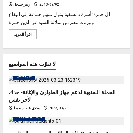
2013/09/02
زاهر حليحل
آل حمزة: أسرة دمشقية ونزل منهم جماعة إلى البقاع
وبيروت وهم من سلالة السيد عز الدين حمزة...
Read
اقرأ المزيد
more
about
اصل
بعض
الاسر
القلمونية
لا تفوّت هذه المواضيع
غير مصنف
الحملة السنوية لدعم جهاز الطوارئ والإغاثة- حدك
لآخر نفس
2025/03/23
وجدي عصام طوط
أحداث ومستجدات
مشروع دعم تنقلات الطلاب إلى مجمع المدارس