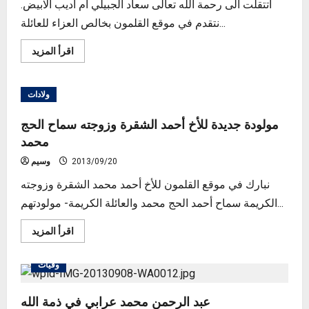
اتتقلت الى رحمة الله تعالى سعاد الجبيلي أم اديب الابيض.
نتقدم في موقع القلمون بخالص العزاء للعائلة...
Read
اقرأ المزيد
more
about
وفاة
سعاد
ولادات
الجبيلي
(أم
اديب
مولودة جديدة للأخ أحمد الشقرة وزوجته سماح الحج
الأبيض)
محمد
2013/09/20
وسيم
نبارك في موقع القلمون للأخ أحمد محمد الشقرة وزوجته
الكريمة سماح أحمد الحج محمد والعائلة الكريمة- مولودتهم...
Read
اقرأ المزيد
more
about
مولودة
وفيات
جديدة
للأخ
أحمد
الشقرة
عبد الرحمن محمد عرابي في ذمة الله
وزوجته