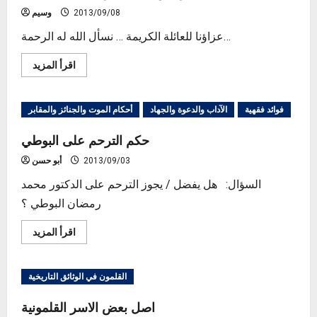
سماح
2013/09/08
وسيم
الحج
محمد
عزاؤنا للعائلة الكريمة … نسأل الله له الرحمة…
Read
اقرأ المزيد
more
about
عبد
الرحمن
فوائد فقهية
الآداب والدعوة والجهاد
أحكام الموت والجنائز والمقابر
محمد
عرابي
في
حكم الترحم على البوطي
ذمة
الله
2013/09/03
أبو حسن
السؤال: هل يفضل / يجوز الترحم على الدكتور محمد
رمضان البوطي ؟
Read
اقرأ المزيد
more
about
حكم
الترحم
القلمون في الوثائق التاريخية
على
البوطي
اصل بعض الاسر القلمونية