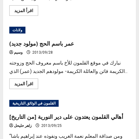
Read
اقرأ المزيد
more
about
العمل
في
ولادات
إدارة
مشاريع
أو
(مولود جديد) عمر باسم الحج
شبكات
كمبيوتر
2013/09/28
وسيم
لبنك
ربوي
نبارك في موقع القلمون للأخ باسم معروف الحج وزوجته
الكريمة فاتن والعائلة الكريمة- مولودهم الجديد (عمر) الذي...
Read
اقرأ المزيد
more
about
(مولود
جديد)
القلمون في الوثائق التاريخية
عمر
باسم
الحج
[من التاريخ] أهالي القلمون يعتدون على دير النورية
2013/09/25
زاهر حليحل
“ومن صداقة المعلم نعمة الغريب ونفوذه عند إبراهيم باشا