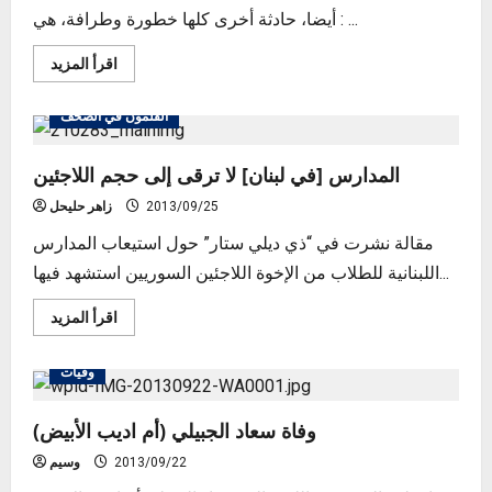
أيضا، حادثة أخرى كلها خطورة وطرافة، هي : ...
Read
اقرأ المزيد
more
about
[من
القلمون في الصحف
التاريخ]
أهالي
القلمون
يعتدون
المدارس [في لبنان] لا ترقى إلى حجم اللاجئين
على
دير
2013/09/25
زاهر حليحل
النورية
مقالة نشرت في “ذي ديلي ستار” حول استيعاب المدارس
اللبنانية للطلاب من الإخوة اللاجئين السوريين استشهد فيها...
Read
اقرأ المزيد
more
about
المدارس
وفيات
[في
لبنان]
لا
ترقى
وفاة سعاد الجبيلي (أم اديب الأبيض)
إلى
حجم
2013/09/22
وسيم
اللاجئين