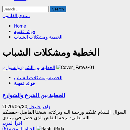
Search
for:
منتدى القلمون
Home
فوائد فقهية
الخطبة ومشكلات الشباب
الخطبة ومشكلات الشباب
الخطبة بين الشرع والشوارع
الخطبة ومشكلات الشباب
فوائد فقهية
الخطبة بين الشرع والشوارع
زاهر حليحل
2020/06/30
السؤال: السلام عليكم ورحمة الله وبركاته، شيخنا الفاضل -حفظكم
الله تعالى- نتيجة للنقاش الذي حصل في منتدى...
Read
اقرأ المزيد
more
الحياة الزوجية (6)