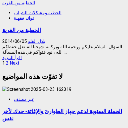
more
الخطبة من القرية
about
الخطبة ومشكلات الشباب
غلاء
فوائد فقهية
المهور
الخطبة من القرية
بلال الفلو
2014/06/05
السؤال: السلام عليكم ورحمة الله وبركاته. شيخنا الفاضل حفظكم
الله ، نود فتواكم في هذه المسألة :...
Read
اقرأ المزيد
Posts
more
1
2
Next
about
pagination
الخطبة
لا تفوّت هذه المواضيع
من
القرية
غير مصنف
الحملة السنوية لدعم جهاز الطوارئ والإغاثة- حدك لآخر
نفس