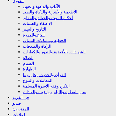
الفتوى
الآداب والدعوة والجهاد
الأطعمة والأشربة والذكاة والصيد
أحكام الموت والجنائز والمقابر
الاعتقاد والغيبيات
التاريخ والسٍير
الحج والعمرة
الخطبة ومشكلات الشباب
الزكاة والصدقات
الشهادات والأقضية والنذور والكفارات
الصلاة
الصيام
الطهارة
القرآن والحديث وعلومهما
المعاملات والبيوع
النكاح وفقه الأسرة المسلمة
سنن الفطرة واللباس والزينة والعادات
في القرية
فيديو
المغتربون
إعلانات