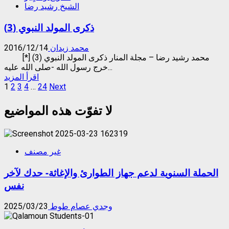
الشيخ رشيد رضا
ذكرى المولد النبوي (3)
محمد زيدان
2016/12/14
محمد رشيد رضا – مجلة المنار ذكرى المولد النبوي (3) [*]
خرج رسول الله -صلى الله عليه...
Read
اقرأ المزيد
Posts
more
1
2
3
4
…
24
Next
about
pagination
ذكرى
لا تفوّت هذه المواضيع
المولد
النبوي
(3)
غير مصنف
الحملة السنوية لدعم جهاز الطوارئ والإغاثة- حدك لآخر
نفس
وجدي عصام طوط
2025/03/23