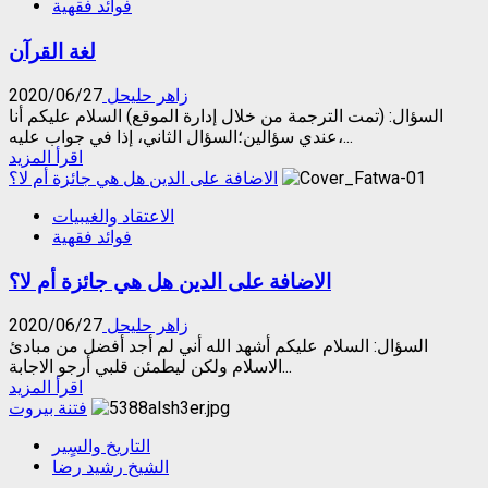
فوائد فقهية
لبس
الجراب
لغة القرآن
في
الصيف
للنساء
زاهر حليحل
2020/06/27
السؤال: (تمت الترجمة من خلال إدارة الموقع) السلام عليكم أنا
عندي سؤالين؛السؤال الثاني، إذا في جواب عليه،...
Read
اقرأ المزيد
more
الاضافة على الدين هل هي جائزة أم لا؟
about
الاعتقاد والغيبيات
لغة
فوائد فقهية
القرآن
الاضافة على الدين هل هي جائزة أم لا؟
زاهر حليحل
2020/06/27
السؤال: السلام عليكم أشهد الله أني لم أجد أفضل من مبادئ
الاسلام ولكن ليطمئن قلبي أرجو الاجابة...
Read
اقرأ المزيد
more
فتنة بيروت
about
التاريخ والسٍير
الاضافة
الشيخ رشيد رضا
على