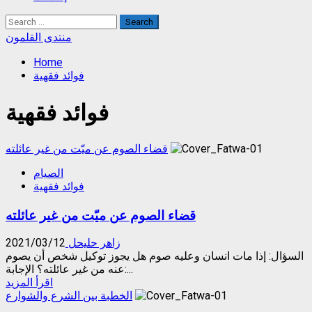
Search
for:
منتدى القلمون
Home
فوائد فقهية
فوائد فقهية
قضاء الصوم عن ميّت من غير عائلته
الصيام
فوائد فقهية
قضاء الصوم عن ميّت من غير عائلته
زاهر حليحل
2021/03/12
السؤال: إذا مات انسان وعليه صوم هل يجوز توكيل شخص أن يصوم
عنه من غير عائلته؟ الإجابة:...
Read
اقرأ المزيد
more
الخطبة بين الشرع والشوارع
about