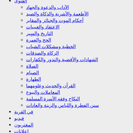
الفتوى
الآداب والدعوة والجهاد
الأطعمة والأشربة والذكاة والصيد
أحكام الموت والجنائز والمقابر
الاعتقاد والغيبيات
التاريخ والسٍير
الحج والعمرة
الخطبة ومشكلات الشباب
الزكاة والصدقات
الشهادات والأقضية والنذور والكفارات
الصلاة
الصيام
الطهارة
القرآن والحديث وعلومهما
المعاملات والبيوع
النكاح وفقه الأسرة المسلمة
سنن الفطرة واللباس والزينة والعادات
في القرية
فيديو
المغتربون
إعلانات