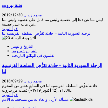
الدين
فتنة بيروت
هل
هي
جائزة
محمد زيدان
2019/12/30
أم
ليس منا مَن دعا إلى عصبية وليس منا قاتل على عصبية وليس منا
لا؟
مَن مات على عصبية...
Read
اقرأ المزيد
more
الرحلة السورية الثانية – حادثة تَعَرُّض السلطة الفرنسية لنا
about
فتنة
التاريخ والسٍير
بيروت
الشيخ رشيد رضا
القلمون في الوثائق التاريخية
الرحلة السورية الثانية – حادثة تَعَرُّض السلطة الفرنسية
لنا
محمد زيدان
2018/09/29
حادثة تَعَرُّض السلطة الفرنسية لنا في السابع عشر من المحرم
1338ه، (12 أكتوبر 1919م) ذهبت من بيروت...
Read
اقرأ المزيد
more
مسألة الأزياء والعادات من مشخصات الأمم
about
الشيخ رشيد رضا