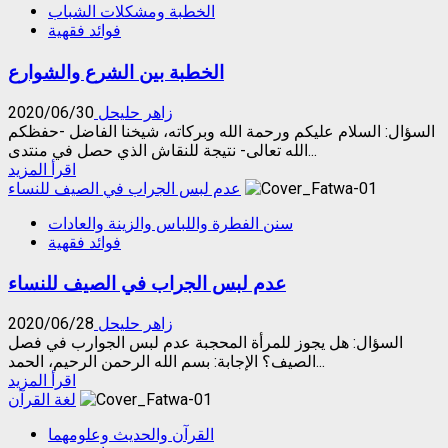
الخطبة ومشكلات الشباب
قضاء
فوائد فقهية
الصوم
عن
الخطبة بين الشرع والشوارع
ميّت
من
غير
زاهر حليحل
2020/06/30
عائلته
السؤال: السلام عليكم ورحمة الله وبركاته، شيخنا الفاضل -حفظكم
الله تعالى- نتيجة للنقاش الذي حصل في منتدى...
Read
اقرأ المزيد
more
عدم لبس الجراب في الصيف للنساء
about
سنن الفطرة واللباس والزينة والعادات
الخطبة
فوائد فقهية
بين
الشرع
عدم لبس الجراب في الصيف للنساء
والشوارع
زاهر حليحل
2020/06/28
السؤال: هل يجوز للمرأة المحجبة عدم لبس الجوارب في فصل
الصيف؟ الإجابة: بسم الله الرحمن الرحيم، الحمد...
Read
اقرأ المزيد
more
لغة القرآن
about
القرآن والحديث وعلومهما
عدم