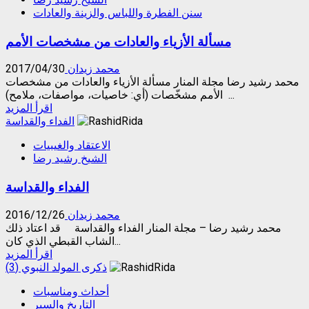
الرحلة
سنن الفطرة واللباس والزينة والعادات
السورية
الثانية
مسألة الأزياء والعادات من مشخصات الأمم
–
حادثة
تَعَرُّض
محمد زيدان
2017/04/30
السلطة
محمد رشيد رضا مجلة المنار مسألة الأزياء والعادات من مشخصات
الفرنسية
الأمم مشخّصات (أي: خاصيات، مواصفات، ملامح) ...
لنا
Read
اقرأ المزيد
more
الفداء والقداسة
about
الاعتقاد والغيبيات
مسألة
الشيخ رشيد رضا
الأزياء
والعادات
الفداء والقداسة
من
مشخصات
الأمم
محمد زيدان
2016/12/26
محمد رشيد رضا – مجلة المنار الفداء والقداسة قد اعتاد ذلك
الشاب القبطي الذي كان...
Read
اقرأ المزيد
more
ذكرى المولد النبوي (3)
about
أحداث ومناسبات
الفداء
التاريخ والسٍير
والقداسة