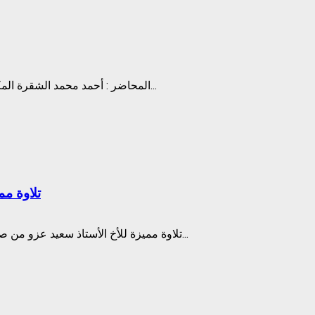
المحاضر : أحمد محمد الشقرة المكان : ثانوية المنار الإسلامية الزمان : السبت 15-03-2014 م الموافق...
تلاوة م
تلاوة مميزة للأخ الأستاذ سعيد عزو من صلاة المغرب ليوم الجمعة في 10-01-2014 تتضمن سورة الفاتحة ومن...