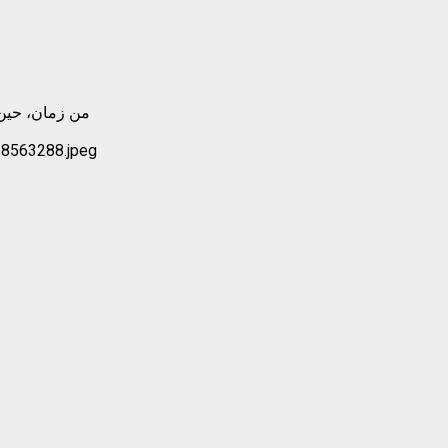
‬‏‬من زمان، حي‫