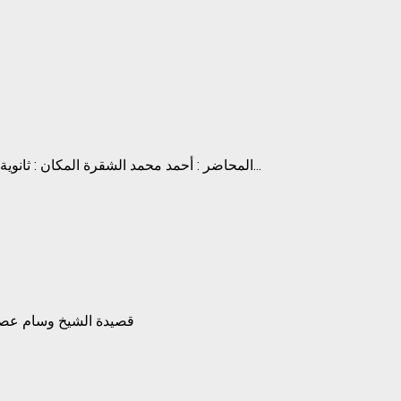
المحاضر : أحمد محمد الشقرة المكان : ثانوية المنار الإسلامية الزمان : السبت 28-06-2014م الموافق ل30 شعبان...
قصيدة الشيخ وسام عصام 