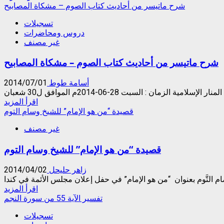
ذي
more
شرح ماتيسر من أحاديث كتاب الصوم – مشكاة المصابيح
الحجة
about
تسجيلات
من
دروس ومحاضرات
القرية
غير مصنف
…
اليوم…
شرح ماتيسر من أحاديث كتاب الصوم – مشكاة المصابيح
أسامة طوط
2014/07/01
Read
اقرأ المزيد
more
قصيدة “من هو الإمام” للشيخ وسام التوم
about
غير مصنف
شرح
ماتيسر
قصيدة “من هو الإمام” للشيخ وسام التوم
من
أحاديث
كتاب
زاهر حليحل
2014/04/02
الصوم
التَّوم بعنوان “من هو الإمام” في حفل إعلان مجلس الأئمة في كندا
–
Read
اقرأ المزيد
مشكاة
more
تفسير الآية 55 من سورة النجم
المصابيح
about
تسجيلات
قصيدة