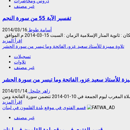
دروس ومحاضرات
“من
غير مصنف
هو
الإمام”
تفسير الآية 55 من سورة النجم
للشيخ
وسام
التوم
أسامة طوط
2014/03/16
Read
اقرأ المزيد
more
تلاوة مميزة للأستاذ سعيد عزو، الفاتحة وما تيسر من سورة الحشر
about
تسجيلات
تفسير
تلاوات
الآية
غير مصنف
55
من
ميزة للأستاذ سعيد عزو، الفاتحة وما تيسر من سورة الحشر
سورة
النجم
زاهر حليحل
2014/01/14
Read
اقرأ المزيد
more
قسم الفتوى في موقع بلدة القلمون في لبنان
about
غير مصنف
تلاوة
مميزة
قسم الفتوى في موقع بلدة القلمون في لبنان
للأستاذ