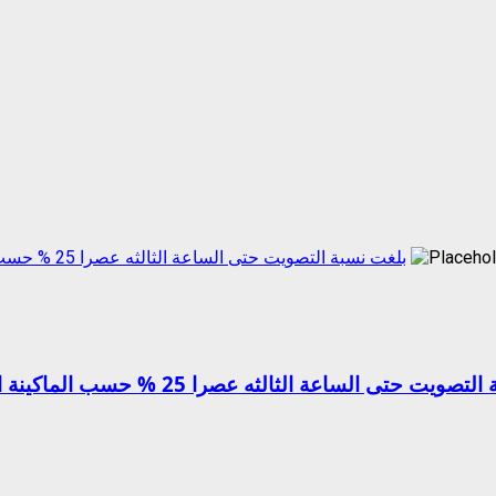
بلغت نسبة التصويت حتى الساعة الثالثه عصرا 25 % حسب الماكينة الانتخابية للائحة ‫#‏القلمون_بلدتي ‬ما مجموعه 1203 اصوات
لساعة الثالثه عصرا 25 % حسب الماكينة الانتخابية للائحة #‏القلمون_بلدتي ما مجموعه 1203 اصوات