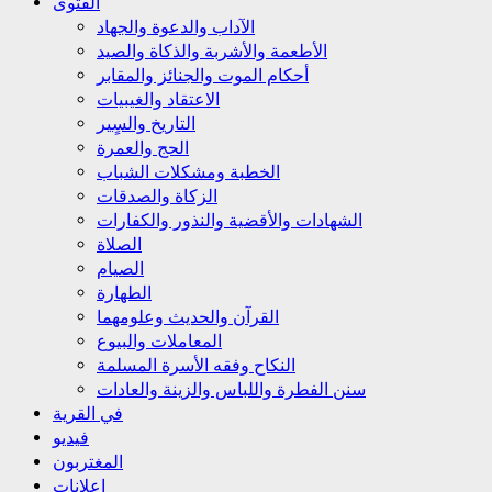
الفتوى
الآداب والدعوة والجهاد
الأطعمة والأشربة والذكاة والصيد
أحكام الموت والجنائز والمقابر
الاعتقاد والغيبيات
التاريخ والسٍير
الحج والعمرة
الخطبة ومشكلات الشباب
الزكاة والصدقات
الشهادات والأقضية والنذور والكفارات
الصلاة
الصيام
الطهارة
القرآن والحديث وعلومهما
المعاملات والبيوع
النكاح وفقه الأسرة المسلمة
سنن الفطرة واللباس والزينة والعادات
في القرية
فيديو
المغتربون
إعلانات