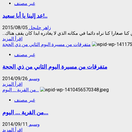
غير مصنف
بلغت
نسبة
عد إلينا يا أبا سعيد!..
التصويت
حتى
الساعة
زاهر حليحل
2015/08/05
الثالثه
ن كنا صغارا كنا نراه دائما في مكانه الذي لا يغادره ابدا كان يقف هناك...
عصرا
Read
اقرأ المزيد
25
more
متفرقات من مسيرة اليوم الثاني من ذي الحجة
%
about
حسب
غير مصنف
عد
الماكينة
إلينا
الانتخابية
متفرقات من مسيرة اليوم الثاني من ذي الحجة
يا
للائحة
أبا
‫#‏القلمون_بلدتي
سعيد!..
وسيم
2014/09/26
‬ما
Read
اقرأ المزيد
مجموعه
more
من القرية … اليوم…
1203
about
اصوات
غير مصنف
متفرقات
من
من القرية … اليوم…
مسيرة
اليوم
الثاني
وسيم
2014/09/11
من
Read
اقرأ المزيد