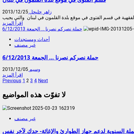
سعيد
عزو،
زاهر حليحل
2013/12/25
الفاتحة
وما
Read
اقرأ المزيد
تيسر
more
حملة نصركم نصرنا … الجمعة 6/12/2013
من
about
سورة
أحداث ومستجدات
قسم
الحشر
غير مصنف
الفتوى
في
حملة نصركم نصرنا … الجمعة 6/12/2013
موقع
بلدة
القلمون
وسيم
2013/12/05
في
Read
اقرأ المزيد
لبنان
Posts
more
Previous
1
2
3
4
Next
about
pagination
حملة
لا تفوّت هذه المواضيع
نصركم
نصرنا
…
الجمعة
غير مصنف
6/12/2013
ملة السنوية لدعم جهاز الطوارئ والإغاثة- حدك لآخر نفس