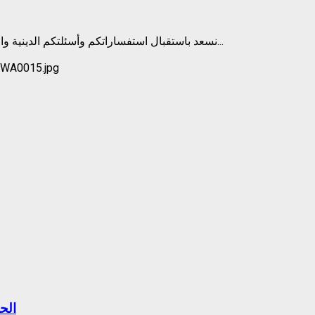
نسعد باستقبال استفساراتكم وأسئلتكم الدينية والفقهية في قسم الفتوى في موقع بلدة القلمون في لبنان والتي يجيب...
الح