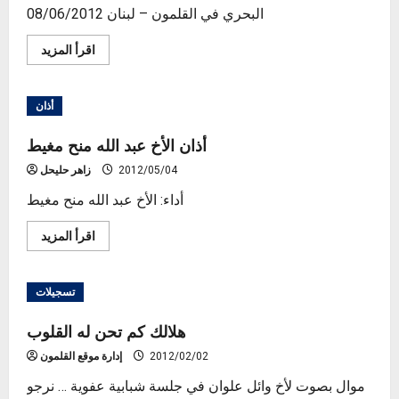
البحري في القلمون – لبنان 08/06/2012
Read
اقرأ المزيد
more
about
خطبة
الجمعة-
أذان
الشيخ
رائد
حليحل-
أذان الأخ عبد الله منح مغيط
المسجد
البحري
2012/05/04
زاهر حليحل
أداء: الأخ عبد الله منح مغيط
Read
اقرأ المزيد
more
about
أذان
الأخ
تسجيلات
عبد
الله
منح
هلالك كم تحن له القلوب
مغيط
2012/02/02
إدارة موقع القلمون
موال بصوت لأخ وائل علوان في جلسة شبابية عفوية … نرجو