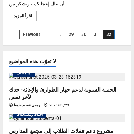
أن تنال إعجابكم ، ونشكر من...
Read
اقرأ المزيد
more
about
هلالك
Posts
كم
Previous
1
…
29
30
31
32
تحن
له
pagination
القلوب
لا تفوّت هذه المواضيع
غير مصنف
الحملة السنوية لدعم جهاز الطوارئ والإغاثة- حدك
لآخر نفس
2025/03/23
وجدي عصام طوط
أحداث ومستجدات
مشروع دعم تنقلات الطلاب إلى مجمع المدارس