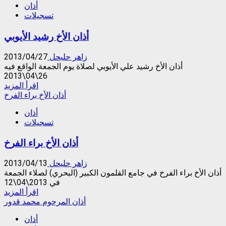
أذان
2015-
تسجيلات
06-
24
أذان الأخ رشيد الأيوبي
–
أذان
الآخ
زاهر حليحل
2013/04/27
ناشد
أذان الأخ رشيد علي الأيوبي لصلاة يوم الجمعة الواقع فيه
غنوم
26\04\2013
في
Read
اقرأ المزيد
رمضان
more
أذان الأخ براء الفرخ
about
أذان
أذان
تسجيلات
الأخ
رشيد
أذان الأخ براء الفرخ
الأيوبي
زاهر حليحل
2013/04/13
أذان الأخ براء الفرخ في جامع القلمون الكبير (البحري) لصلاء الجمعة
في 2013\04\12
Read
اقرأ المزيد
more
أذان المرحوم محمد قدور
about
أذان
أذان