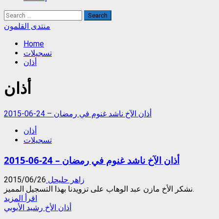
Search
for:
منتدى القلمون
Home
تسجيلات
أذان
أذان
2015-06-24 – أذان الآخ ناشد غنوم في رمضان
أذان
تسجيلات
2015-06-24 – أذان الآخ ناشد غنوم في رمضان
زاهر حليحل
2015/06/26
نشكر الأخ مازن عبد الوهاب على تزويدنا بهذا التسجيل المميز.
Read
اقرأ المزيد
more
أذان الأخ رشيد الأيوبي
about