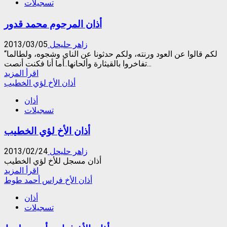
تسجيلات
الأخ
براء
أذان المرحوم محمد قدور
الفرخ
زاهر حليحل
2013/03/05
“لكم قالوا عن العود ورنته، ولكم حدثونا عن الناي وشجوه، ولطالما
تفاخروا بالقيثارة وألحانها..أما أنا فكنت أنصت...
Read
اقرأ المزيد
more
أذان الأخ لؤي الخطيب
about
أذان
أذان
تسجيلات
المرحوم
محمد
أذان الأخ لؤي الخطيب
قدور
زاهر حليحل
2013/02/24
أذان مسجل للأخ لؤي الخطيب
Read
اقرأ المزيد
more
أذان الأخ فراس أحمد طوط
about
أذان
أذان
تسجيلات
الأخ
لؤي