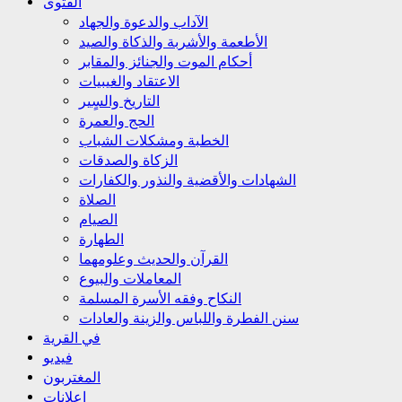
الفتوى
الآداب والدعوة والجهاد
الأطعمة والأشربة والذكاة والصيد
أحكام الموت والجنائز والمقابر
الاعتقاد والغيبيات
التاريخ والسٍير
الحج والعمرة
الخطبة ومشكلات الشباب
الزكاة والصدقات
الشهادات والأقضية والنذور والكفارات
الصلاة
الصيام
الطهارة
القرآن والحديث وعلومهما
المعاملات والبيوع
النكاح وفقه الأسرة المسلمة
سنن الفطرة واللباس والزينة والعادات
في القرية
فيديو
المغتربون
إعلانات