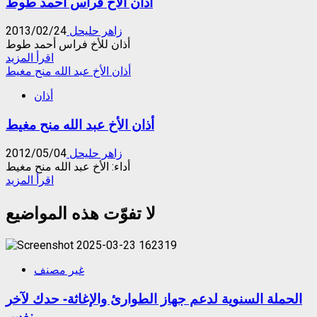
أذان الأخ فراس أحمد طوط
الخطيب
زاهر حليحل
2013/02/24
أذان للأخ فراس أحمد طوط
Read
اقرأ المزيد
more
أذان الأخ عبد الله منح مغيط
about
أذان
أذان
الأخ
أذان الأخ عبد الله منح مغيط
فراس
أحمد
طوط
زاهر حليحل
2012/05/04
أداء: الأخ عبد الله منح مغيط
Read
اقرأ المزيد
more
about
لا تفوّت هذه المواضيع
أذان
الأخ
عبد
الله
غير مصنف
منح
مغيط
الحملة السنوية لدعم جهاز الطوارئ والإغاثة- حدك لآخر
نفس