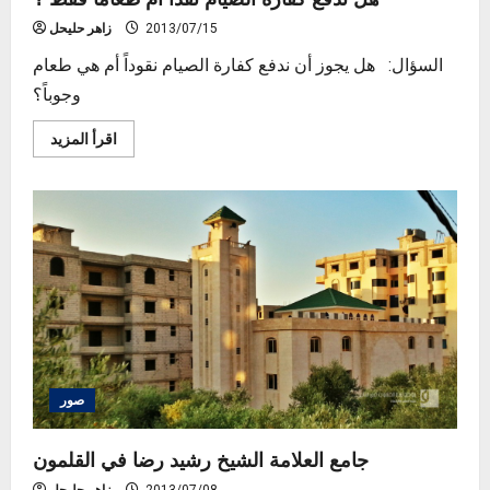
2013/07/15
زاهر حليحل
السؤال: هل يجوز أن ندفع كفارة الصيام نقوداً أم هي طعام
وجوباً؟
Read
اقرأ المزيد
more
about
هل
تدفع
كفارة
الصيام
نقدا
أم
طعاما
فقط
؟
صور
جامع العلامة الشيخ رشيد رضا في القلمون