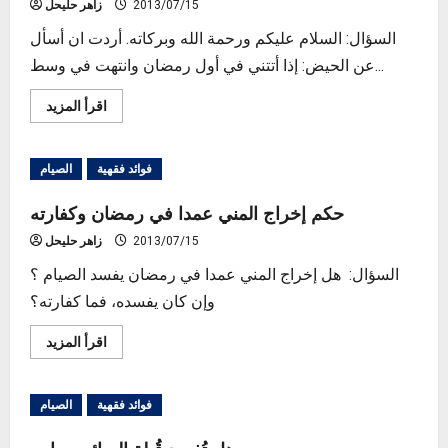
2013/07/15
زاهر حليحل
السؤال: السلام عليكم ورحمة الله وبركاته. أردت ان أسأل
عن الحيض: إذا أتتني في أول رمضان وانتهت في وسط...
Read
اقرأ المزيد
more
about
طهر
الحائض
فوائد فقهية
الصيام
في
منتصف
نهار
حكم إخراج المني عمدا في رمضان وكفارته
رمضان
2013/07/15
زاهر حليحل
السؤال: هل إخراج المني عمدا في رمضان يفسد الصيام ؟
وإن كان يفسده، فما كفارته؟
Read
اقرأ المزيد
more
about
حكم
إخراج
فوائد فقهية
الصيام
المني
عمدا
في