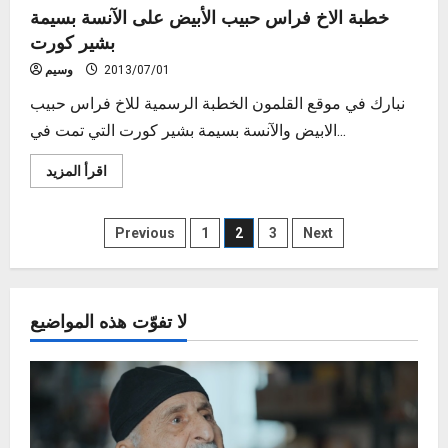
خطبة الاخ فراس حبيب الأبيض على الآنسة بسيمة
بشير كورت
2013/07/01
وسيم
نبارك في موقع القلمون الخطبة الرسمية للاخ فراس حبيب
الابيض والآنسة بسيمة بشير كورت التي تمت في...
Read
اقرأ المزيد
more
about
خطبة
Posts
الاخ
Previous
1
2
3
Next
فراس
حبيب
pagination
الأبيض
على
الآنسة
بسيمة
لا تفوّت هذه المواضيع
بشير
كورت