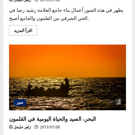
2013/07/08
زاهر حليحل
يظهر في هذه الصور أعمال بناء جامع العلامة رشيد رضا في
الحي الشرقي من القلمون والجامع أصبح...
Read
اقرأ المزيد
more
about
جامع
العلامة
الشيخ
رشيد
رضا
في
القلمون
صور
البحر، الصيد والحياة اليومية في القلمون
2013/07/08
زاهر حليحل