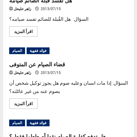
هل تُفسد قُبلة الصائم صيامه
رمضان
وكفارته
2013/07/15
زاهر حليحل
السؤال: هل القُبلة للصائم تفسد صيامه؟
Read
اقرأ المزيد
more
about
هل
تُفسد
فوائد فقهية
الصيام
قُبلة
الصائم
صيامه
قضاء الصيام عن المتوفى
2013/07/15
زاهر حليحل
السؤال: إذا مات انسان وعليه صوم هل يجوز توكيل شخص أن
يصوم عنه من غير عائلته؟
Read
اقرأ المزيد
more
about
قضاء
الصيام
فوائد فقهية
الصيام
عن
المتوفى
هل تدفع كفارة الصيام نقدا أم طعاما فقط ؟