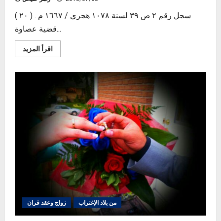
سجل رقم ٢ ص ٣٩ لسنة ١٠٧٨ هجري / ١٦٦٧ م . ( ٢٠ )
قضية عصاوة...
Read
اقرأ المزيد
more
about
قضية
عصاوة
أهل
القلمون
من بلاد الإغتراب
زواج وعقد قران