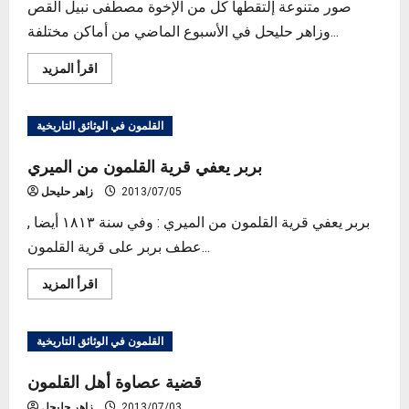
صور متنوعة إلتقطها كل من الإخوة مصطفى نبيل القص
وزاهر حليحل في الأسبوع الماضي من أماكن مختلفة...
Read
اقرأ المزيد
more
about
البحر،
الصيد
القلمون في الوثائق التاريخية
والحياة
اليومية
في
بربر يعفي قرية القلمون من الميري
القلمون
2013/07/05
زاهر حليحل
بربر يعفي قرية القلمون من الميري : وفي سنة ١٨١٣ أيضا ,
عطف بربر على قرية القلمون...
Read
اقرأ المزيد
more
about
بربر
يعفي
القلمون في الوثائق التاريخية
قرية
القلمون
من
قضية عصاوة أهل القلمون
الميري
2013/07/03
زاهر حليحل