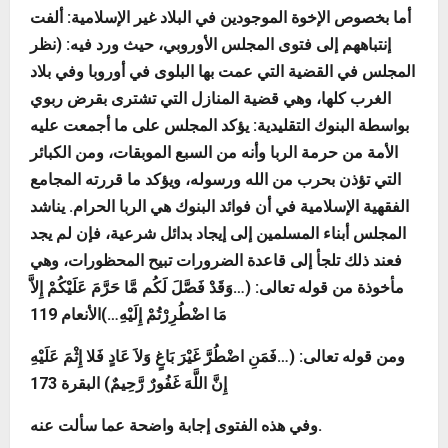
أما بخصوص الإخوة الموجودين في البلاد غير الإسلامية: ألفت
إنتباههم إلى فتوى المجلس الأوروبي، حيث ورد فيه: (نظر
المجلس في القضية التي عمت بها البلوى في أوروبا وفي بلاد
الغرب كلها، وهي قضية المنازل التي تشترى بقرض ربوي
بواسطة البنوك التقليدية: يؤكد المجلس على ما أجمعت عليه
الأمة من حرمة الربا وأنه من السبع الموبقات، ومن الكبائر
التي تؤذن بحرب من الله ورسوله، ويؤكد ما قررته المجامع
الفقهية الإسلامية في أن فوائد البنوك هي الربا الحرام. يناشد
المجلس أبناء المسلمين إلى إيجاد بدائل شرعية، فإن لم يجد
فعند ذلك تلجأ إلى قاعدة الضرورات تبيح المحظورات، وهي
مأخوذة من قوله تعالى:
(…
وَقَدْ فَصَّلَ لَكُم مَّا حَرَّمَ عَلَيْكُمْ إِلاَّ
…)الأنعام 119
مَا اضْطُرِرْتُمْ إِلَيْهِ
ومن قوله تعالى: (…
فَمَنِ اضْطُرَّ غَيْرَ بَاغٍ وَلاَ عَادٍ فَلا إِثْمَ عَلَيْهِ
إِنَّ اللَّهَ غَفُورٌ رَّحِيمٌ
) البقرة 173
وفي هذه الفتوى إجابة واضحة عما سألت عنه.