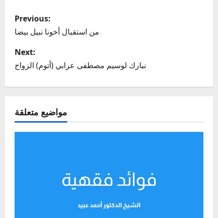
P
Previous:
o
من استقبال أخونا نبيل بيضا
s
Next:
نبارك لوسيم مصطفى عرابي (أتوم) الزواج
t
n
مواضيع متعلقة
a
v
i
g
a