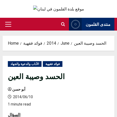
Skip
to
content
منتدى القلمون
Primary
Menu
الحسد وصيبة العين
June
2014
فوائد فقهية
Home
فوائد فقهية
الآداب والدعوة والجهاد
الحسد وصيبة العين
أبو حسن
2014/06/10
1 minute read
:
السؤال