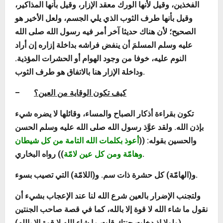
الفخذين، وقيل لأنها الورك معقد الإزار، وقيل بأنها المذاكير،
وقيل بأنها طرف الثوب الذي يلي الجسم، ولعل الأخير هو
الصحيح؛ لأن هناك حديثا آخر أمر فيه رسول الله صلى الله
عليه وسلم المسلمَ أن ينفض فراشه بداخلة إزاره إن أراد
النوم عليه، خوفا من وجود الهوام أو الحشرات المؤذية.
وداخلة الإزار هنا بالاتفاق هو طرف الثوب.
كيف تكون الوقاية من العين؟
–
تكون بقراءة أذكار الصباح والمساء، وقائلها لا يضره شيء
بإذن الله. ولقد عوَّذ رسول الله صلى الله عليه وسلم الحسن
والحسين بقوله: ((
أعوذ بكلمات الله التامة من كل شيطان
)) رواه البخاري.
وهامّة ومن كل عين لامّة
و(الهامّة) كل حشرة ذات سم. و(اللامّة) التي تصيب بسوء.
ولتجنب الإضرار بالعين شرع الله لنا عند الإعجاب بشيء أن
نقول ما شاء الله لا قوة إلا بالله، كما في قصة صاحب الجنتين
(ولولا إذ دخلت جنتك قلت ما شاء الله لا قوة إلا بالله)