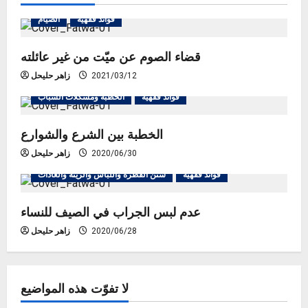
v
فوائد فقهية
الصيام
i
قضاء الصوم عن ميّت من غير عائلته
g
2021/03/12
زاهر حليحل
فوائد فقهية
الخطبة ومشكلات الشباب
a
الخطبة بين الشرع والشوارع
t
2020/06/30
زاهر حليحل
i
فوائد فقهية
سنن الفطرة واللباس والزينة والعادات
o
عدم لبس الجراب في الصيف للنساء
n
2020/06/28
زاهر حليحل
لا تفوّت هذه المواضيع