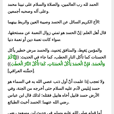
الحمد لله رب العالمين، والصلاة والسلام على نبينا محمد
وعلى آله وصحبه أجمعين.
الأخ الكريم السائل عن الحسد وصيبة العين والربط بينهما:
قال أهل العلم: إنّ الحسد هو تمني زوال النعمة عن مستحقها،
سواء كانت نعمة دين أو نعمة دنيا.
والمؤمن يَغبِط، والمنافق يَحسِد، والحسد مرض خطير يأكل
الحسنات كما تأكل النار الحطب، كما جاء في الحديث:
((
إِيَّاكُمْ
وَالْحَسَدَ، فَإِنَّ الْحَسَدَ يَأْكُلُ الْحَسَنَاتِ، كَمَا تَأْكُلُ النَّارُ الْحَطَبَ
))
[حسَّنه العراقي].
ولا تعجب إذا علمت أنّ أول ذنب عصي الله به في السماء هو
حسد إبليس لآدم عليه السلام حتى أخرجه من الجنة، وفي
الأرض حسد قابيل أخاه هابيل فقتله؛ لذلك قال ابن عباس
رضي الله عنهما: الحسد أخبث الطبائع.
أما قوله صلى الله عليه وسلم في حديث ابن مسعود رضي