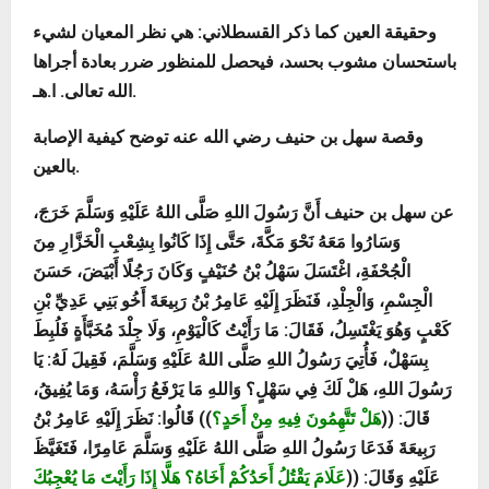
وحقيقة العين كما ذكر القسطلاني: هي نظر المعيان لشيء
باستحسان مشوب بحسد، فيحصل للمنظور ضرر بعادة أجراها
الله تعالى. ا.هـ.
وقصة سهل بن حنيف رضي الله عنه توضح كيفية الإصابة
بالعين.
عن سهل بن حنيف
أَنَّ رَسُولَ اللهِ صَلَّى اللهُ عَلَيْهِ وَسَلَّمَ خَرَجَ،
وَسَارُوا مَعَهُ نَحْوَ مَكَّةَ، حَتَّى إِذَا كَانُوا بِشِعْبِ الْخَزَّارِ مِنَ
الْجُحْفَةِ، اغْتَسَلَ سَهْلُ بْنُ حُنَيْفٍ وَكَانَ رَجُلًا أَبْيَضَ، حَسَنَ
الْجِسْمِ، وَالْجِلْدِ، فَنَظَرَ إِلَيْهِ عَامِرُ بْنُ رَبِيعَةَ أَخُو بَنِي عَدِيِّ بْنِ
كَعْبٍ وَهُوَ يَغْتَسِلُ، فَقَالَ: مَا رَأَيْتُ كَالْيَوْمِ، وَلَا جِلْدَ مُخَبَّأَةٍ فَلُبِطَ
بِسَهْلٌ، فَأُتِيَ رَسُولُ اللهِ صَلَّى اللهُ عَلَيْهِ وَسَلَّمَ، فَقِيلَ لَهُ: يَا
رَسُولَ اللهِ، هَلْ لَكَ فِي سَهْلٍ؟ وَاللهِ مَا يَرْفَعُ رَأْسَهُ، وَمَا يُفِيقُ،
قَالَ: ((
هَلْ تَتَّهِمُونَ فِيهِ مِنْ أَحَدٍ؟
)) قَالُوا: نَظَرَ إِلَيْهِ عَامِرُ بْنُ
رَبِيعَةَ فَدَعَا رَسُولُ اللهِ صَلَّى اللهُ عَلَيْهِ وَسَلَّمَ عَامِرًا، فَتَغَيَّظَ
عَلَيْهِ وَقَالَ: ((
عَلَامَ يَقْتُلُ أَحَدُكُمْ أَخَاهُ؟ هَلَّا إِذَا رَأَيْتَ مَا يُعْجِبُكَ