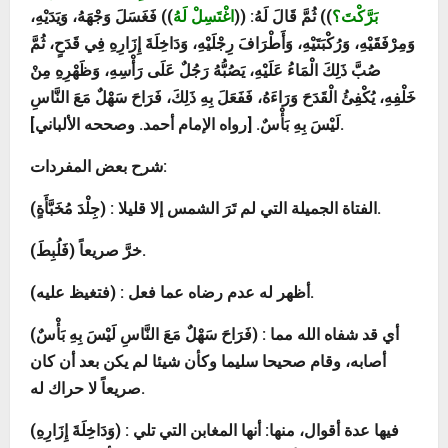
بَرَّكْتَ؟
)) ثُمَّ قَالَ لَهُ: ((
اغْتَسِلْ لَهُ
)) فَغَسَلَ وَجْهَهُ، وَيَدَيْهِ،
وَمِرْفَقَيْهِ، وَرُكْبَتَيْهِ، وَأَطْرَافَ رِجْلَيْهِ، وَدَاخِلَةَ إِزَارِهِ فِي قَدَحٍ، ثُمَّ
صُبَّ ذَلِكَ الْمَاءُ عَلَيْهِ، يَصُبُّهُ رَجُلٌ عَلَى رَأْسِهِ، وَظَهْرِهِ مِنْ
خَلْفِهِ، يُكْفِئُ الْقَدَحَ وَرَاءَهُ، فَفَعَلَ بِهِ ذَلِكَ، فَرَاحَ سَهْلٌ مَعَ النَّاسِ
لَيْسَ بِهِ بَأْسٌ. [رواه الإمام أحمد. وصححه الألباني].
شرح بعض المفردات:
(جِلْدَ مُخَبَّأَةٍ) : الفتاة الجميلة التي لم تَرَ الشمس إلا قليلا.
(فَلُبِطَ) خرَّ صريعاً.
(فتغيظ عليه) : أظهر له عدم رضاه عما فعل.
(فَرَاحَ سَهْلٌ مَعَ النَّاسِ لَيْسَ بِهِ بَأْسٌ) : أي قد شفاه الله مما
أصابه، وقام صحيحا سليما وكأن شيئا لم يكن بعد أن كان
صريعاً لا حراك له.
(وَدَاخِلَةَ إِزَارِهِ) : فيها عدة أقوال، منها: أنها المغابن التي تلي