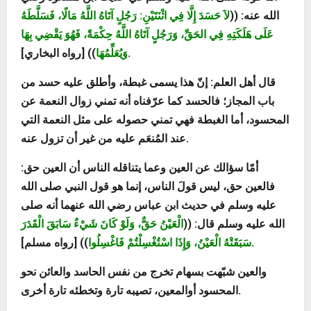
الله عنه:
((
لاَ حَسَدَ إِلَّا فِي اثْنَتَيْنِ: رَجُلٍ آتَاهُ اللَّهُ مَالًا، فَسَلَّطَهُ
عَلَى هَلَكَتِهِ فِي الحَقِّ، وَرَجُلٍ آتَاهُ اللَّهُ حِكْمَةً، فَهُوَ يَقْضِي بِهَا
رواه البخاري].
وَيُعَلِّمُهَا
)) [
قال أهل العلم: إنّ هذا يسمى غبطة، وأطلق عليه حسد من
باب المجاز؛ فالحسد كما عرّفناه أنه تمني زوال النعمة عن
المحسود، أما الغبطة فهي تمني حصوله على مثل النعمة التي
عند المُنعَم عليه من غير أن تزول عنه.
أمّا سؤالك عن العين وعما يتناقله الناس أن العين حق:
فالعين حق، ليس قولَ الناس، إنما هو قول النبي صلى الله
عليه وسلم في حديث ابن عباس رضي الله عنهما أنه صلى
الله عليه وسلم قال: ((
الْعَيْنُ حَقٌّ، وَلَوْ كَانَ شَيْءٌ سَابَقَ الْقَدَرَ
)) [رواه مسلم].
سَبَقَتْهُ الْعَيْنُ، وَإِذَا اسْتُغْسِلْتُمْ فَاغْسِلُوا
والعين شبّهت بسهام تخرج من نفس الحاسد والعائن نحو
المحسود أوالمعين، تصيبه تارة وتخطئه تارة أخرى.