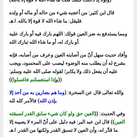
قال ابن كثير: من أعجبه شيء من حاله أو ماله أو ولده
فليقل: ما شاء الله لا قوة إلا بالله. ا.هـ.
ومما يستدفع به ضر العين قولك: اللهم بارك فيه أو بارك عليه
أو بارك له، أو ما شاء الله تبارك الله.
وأفاد حديث سهل أنّ من أصابته العين وعرف من أصابه، فإنه
بشرع له أن يطلب منه الوضوء ليصب على المحسود، ويجب
عليه أن يفعل ذلك ولا يكابر؛ لقوله صلى الله عليه وسلم:
((
و
إذا استغسلتم فاغسلوا
))
والله تعالى قال عن السحرة: (
وما هم بضارين به من أحد إلا
) فالأمر كله لله.
بإذن الله
وفي الحديث:
((
العين حق ولو كان شيء سابق القدر لسبقته
العين
)) قال ابن عبد البر: فيه دليل على أنّ المرء لا يصيبه إلا
ما قدِّر له، وأن العين لا تسبق القدر ولكنها من القدر. ا.هـ.