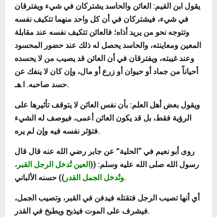
يقول ابن القيم: العائن والحاسد يشتركان في شيء ويفترقان
في شيء، فيشتركان في أن كل واحد منهما تتكيف نفسه
وتتوجه نحو من يريد أذاه؛ فالعائن تتكيف نفسه عند مقابلة
المعين ومعاينته، والحاسد يحصل له ذلك عند حضور المحسود
وعند غيبته، ويفترقان في أن العائن قد يصيب من لا يحسده
أحياناً من جماد أو حيوان أو زرع أو مال، وإن كان لا ينفك عن
حسد صاحبه. ا.هـ.
ويقول بعض أهل العلم: بأن نفس العائن لا يتوقف تأثيرها على
الرؤية فقط، بل قد يكون العائن أعمى، فيوصف له الشيء
فتؤثر نفسه فيه وإن لم يره.
روى أبو نعيم في “الحلية” عن جابر رضي الله عنه قال قال
رسول الله صلى الله عليه وسلم: ((
العين تُدخل الرجل القبر،
)) حسنه الألباني.
وتُدخل الجمل القدر
أي أنها تصيب الرجل فتقتله فيدفن في القبر، وتصيب الجمل،
فيشرف على الموت فيذبح ويطبخ في القدر.