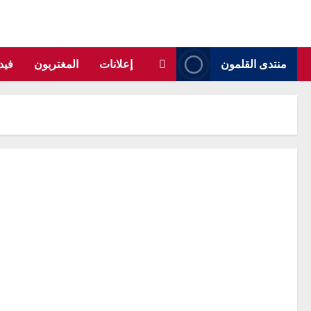
منتدى القلمون
إعلانات
المغتربون
فيد