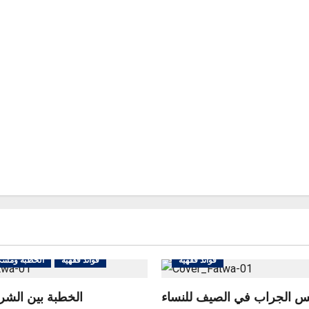
سنن الفطرة واللباس والزينة والعادات
فوائد فقهية
فوائد فقهية
الخطبة ومشك
س الجراب في الصيف للنساء
الخطبة بين الشر