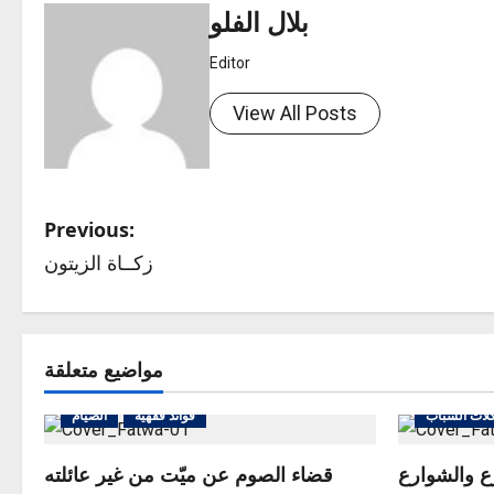
بلال الفلو
Editor
View All Posts
P
Previous:
زكــاة الزيتون
o
s
t
مواضيع متعلقة
n
لات الشباب
فوائد فقهية
الصيام
a
ع والشوارع
قضاء الصوم عن ميّت من غير عائلته