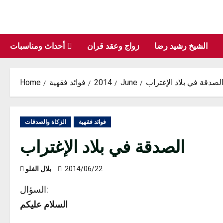
Skip
to
content
الشيخ رشيد رضا
زواج وعقد قران
أحداث ومناسبات
لصدقة في بلاد الإغتراب
June
2014
فوائد فقهية
Home
فوائد فقهية
الزكاة والصدقات
الصدقة في بلاد الإغتراب
2014/06/22
بلال الفلو
السؤال:
السلام عليكم