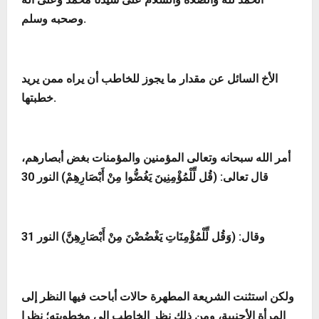
وصحبه وسلم.
الأخ السائل عن مقدار ما يجوز للخاطب أن يراه ممن يريد
خطبتها.
أمر الله سبحانه وتعالى المؤمنين والمؤمنات بغض أبصارهم،
قال تعالى: (
قُل لِّلْمُؤْمِنِينَ يَغُضُّوا مِنْ أَبْصَارِهِمْ
) النور 30
وقال: (
وَقُل لِّلْمُؤْمِنَاتِ يَغْضُضْنَ مِنْ أَبْصَارِهِنَّ
) النور 31
ولكن استثنت الشريعة المطهرة حالات أباحت فيها النظر إلى
المرأة الأجنبية، ومن ذلك نظر الخاطب إلى مخطوبته؛ نظرا