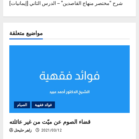
[إيمانيات] شرح “مختصر منهاج القاصدين” – الدرس الثاني
t
n
مواضيع متعلقة
a
v
i
g
a
t
فوائد فقهية
الصيام
i
قضاء الصوم عن ميّت من غير عائلته
o
2021/03/12
زاهر حليحل