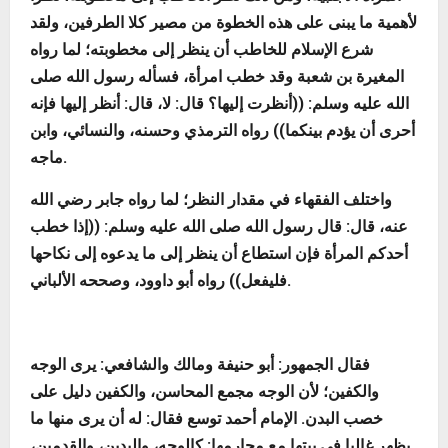
لأهمية ما يبنى على هذه الخطوة من مصير كلا الطرفين، ولقد
شرع الإسلام للخاطب أن ينظر إلى مخطوبته؛ لما رواه
المغيرة بن شعبة وقد خطب امرأة، فسأله رسول الله صلى
الله عليه وسلم: ((أنظرت إليها؟ قال: لا، قال: أنظر إليها فإنه
أحرى أن يؤدم بينكما)) رواه الترمذي وحسنه، والنسائي، وابن
ماجه.
واختلف الفقهاء في مقدار النظر؛ لما رواه جابر رضي الله
عنه، قال: قال رسول الله صلى الله عليه وسلم: ((إذا خطب
أحدكم المرأة فإن استطاع أن ينظر إلى ما يدعوه إلى نكاحها
فليفعل)) رواه أبو داوود، وصححه الألباني.
فقال الجمهور: أبو حنيفة ومالك والشافعي: يرى الوجه
والكفين؛ لأن الوجه مجمع المحاسن، والكفين دليل على
خصب البدن. الإمام أحمد توسع فقال: له أن يرى منها ما
يظهر غالبا في بيتها مع محارمها: كالوجه، واليدين، والقدمين،