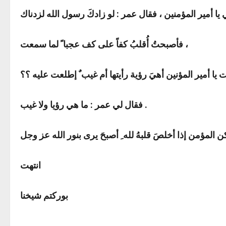
فأصبحتُ أُقلبُ كفاً على كف عجبا ً لما سمعت ،
 يا أمير المؤنين أهيَ رؤية رأيتها أم غيب ٌ إطلعت عليه ؟؟
فقال لي عمر : ما هي رؤيا ولا غيب .
انتهت
بوركتم شيخنا