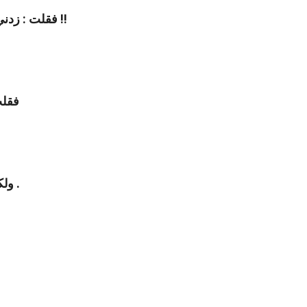
فقلت : زدني يا أمير المؤمنين ، فقال عمر : لو زادكَ رسول الله لزدناك !!
فقلت
ولكن المؤمن إذا أخلصَ قلبهُ لله ِ أصبحَ يرى بنور الله عز وجل .