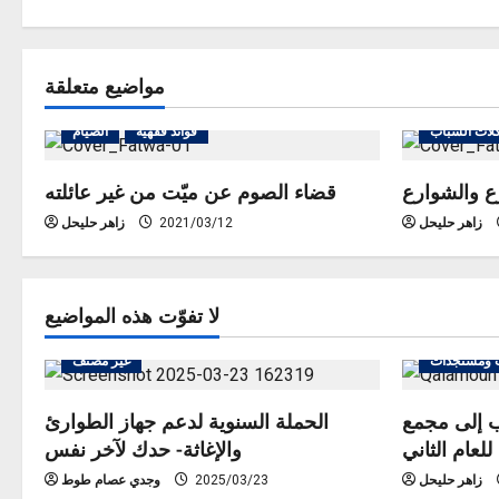
s
t
مواضيع متعلقة
n
لات الشباب
فوائد فقهية
الصيام
a
ع والشوارع
قضاء الصوم عن ميّت من غير عائلته
v
زاهر حليحل
2021/03/12
زاهر حليحل
i
g
لا تفوّت هذه المواضيع
a
 ومستجدات
غير مصنف
t
 إلى مجمع
الحملة السنوية لدعم جهاز الطوارئ
لعام الثاني
والإغاثة- حدك لآخر نفس
i
زاهر حليحل
2025/03/23
وجدي عصام طوط