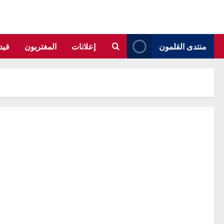
منتدى القلمون
إعلانات
المغتربون
فيد