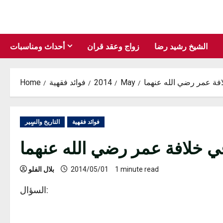
Skip
to
content
الشيخ رشيد رضا
زواج وعقد قران
أحداث ومناسبات
فة عمر رضي الله عنهما
May
2014
فوائد فقهية
Home
فوائد فقهية
التاريخ والسٍير
ي خلافة عمر رضي الله عنهما
1 minute read
2014/05/01
بلال الفلو
السؤال: