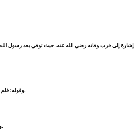
شارة إلى قرب وفاته رضي الله عنه، حيث توفي بعد رسول الله ص
: المراد بالعبقري: كل شيء بلغ النهاية.
وقوله: فلم 
وكانت خلافة عمر رضي الله عنه عشر سنوات و ستة أشهر.