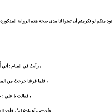
رأيتُ في المنام : أني أُصلي خلف رسول الله (صلى الله عليه وسلم) صلاة الفجر ،
فلما فرغنا خرجتُ من المسجد فإذا بإمرأةٍ واقفة ٍ بباب ِ المسجد وبيدها طبق من تمر ،
فقالت يا علي : خذ هذا الطبق وأعطيه ِ لرسول الله (صلى الله عليه وسلم) ،
فأخذته وأعطيتهُ له ُ ، فأخذ النبي (صلى الله عليه وسلم) حبة من التمر ووضعها في فمي ،