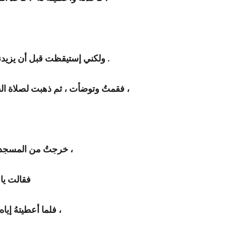
ولكني إستيقظت قبل أن يزيدني ، وإذا بالمؤذن يُنادي لصلاة الفجر في مسجد رسول الله .
فقمتُ وتوضأت ، ثم ذهبت لصلاة الفجر خلف أمير المؤمنين عمر بن الخطاب (رضي الله عنه) ،
خرجتُ من المسجد فإذا بإمرأة واقفة بباب المسجد وتحملُ بيدها طبقاً به ِ تمر ،
فقالت يا 
فلما أعطيتهُ إياه ، تناول حبة ووضعها في فمي ، فمضغتها فوجدت لها حلاوة ،