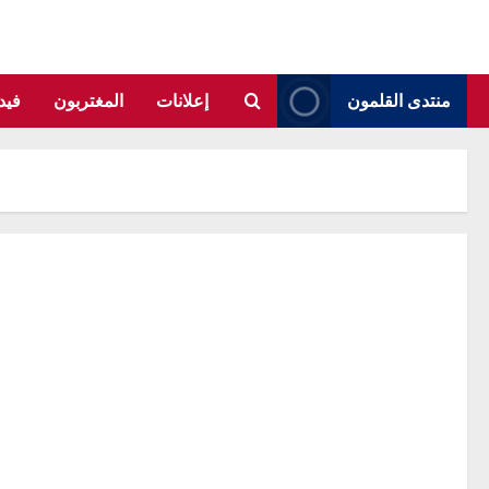
منتدى القلمون
إعلانات
المغتربون
فيد