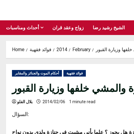
Skip
to
content
الشيخ رشيد رضا
زواج وعقد قران
أحداث ومناسبات
لفها وزيارة القبور
February
2014
فوائد فقهية
Home
فوائد فقهية
أحكام الموت والجنائز والمقابر
ة والمشي خلفها وزيارة القبور
1 minute read
2014/02/06
بلال الفلو
السؤال:
زة هل يجوز ؟ علما بأني مشيت في جنازة ولدي بدون نواح