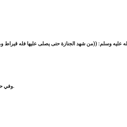
ه عليه وسلم: ((
من شهد الجنازة حتى يصلى عليها فله قيراط وم
وفي حديث آخر لأبي هريرة رواه مسلم: كل قيراط مثل جبل أحد.