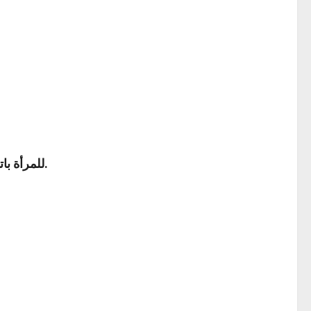
للمرأة باتفاق الأئمة أن تصلي على الجنازة؛ لأنها مخاطبة بأحكام الشريعة كالرجل، إلا ما جاء الدليل فيه بتخصيص أحدهما بحكم معين.