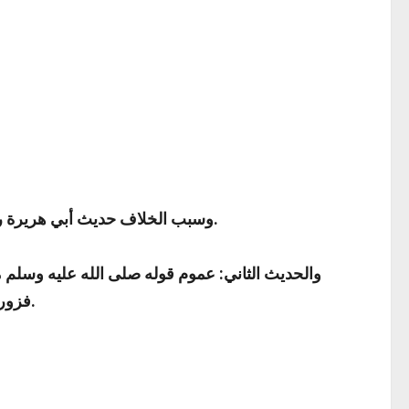
)) رواه أحمد والترمذي وصححه الألباني.
وسبب الخلاف حديث أبي هريرة رضي
والحديث الثاني: عموم قوله صلى الله عليه وسلم 
)) (هجرا: أي باطلا) أخرجه مسلم.
فزورو