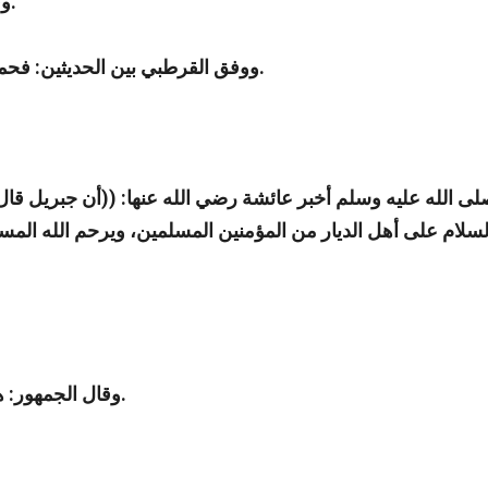
وقد ذكر الحاكم في المستدرك أن الحديث الثاني نسخ الأول.
ووفق القرطبي بين الحديثين: فحمل اللعن على من تكثر الزيارة، وجواز الزيارة من غير إكثار.
صلى الله عليه وسلم أخبر عائشة رضي الله عنها: ((أن جبريل قال
سلام على أهل الديار من المؤمنين المسلمين، ويرحم الله المستق
وقال الجمهور: هذا الجواز مشترط بعدم صياح المرأة، أو اختلاطها بالأجانب.