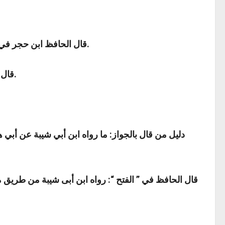
قال الحافظ ابن حجر في فتح الباري: أي لم يؤكد علينا في المنع كما أكد علينا في غيره من المنهيات، فكأنها قالت: كره لنا اتباع الجنائز من غير تحريم.
قال القرطبي: ظاهر سياق أم عطية أن النهي نهي تنزيه، لا نهي تحريم، وبه قال جمهور أهل العلم، ومال الإمام مالك إلى الجواز.
دليل من قال بالجواز: ما رواه ابن أبي شيبة عن أبي 
قال الحافظ في ” الفتح “: رواه ابن أبى شيبة من طري