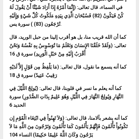
في السماء، قال تعالى:
(
إِنَّمَا أَمْرُهُ إِذَا أَرَادَ شَيْئًا أَنْ يَقُولَ لَهُ
كُنْ فَيَكُونُ
(82)
فَسُبْحَانَ الَّذِي بِيَدِهِ مَلَكُوتُ كُلِّ شَيْءٍ وَإِلَيْهِ
سورة يس.
تُرْجَعُون
(83)
)
كما أن الله قريب منا، بل هو أقرب إلينا من حبل الوريد، قال
تعالى: (
وَلَقَدْ خَلَقْنَا الإِنسَانَ وَنَعْلَمُ مَا تُوَسْوِسُ بِهِ نَفْسُهُ وَنَحْنُ
أَقْرَبُ إِلَيْهِ مِنْ حَبْلِ الْوَرِيدِ
)
سورة ق 16
كما أنه يسمع ما نقول، قال تعالى: (
مَا يَلْفِظُ مِن قَوْلٍ إِلاَّ لَدَيْهِ
رَقِيبٌ عَتِيدٌ
) سورة ق 18
كما أنه يعلم ما نسر في قلوبنا، قال تعالى: (
يُولِجُ اللَّيْلَ فِي
النَّهَارِ وَيُولِجُ النَّهَارَ فِي اللَّيْلِ وَهُوَ عَلِيمٌ بِذَاتِ الصُّدُورِ
) سورة
الحديد 6
كما أنه يشعر بآلامنا، قال تعالى: (
وَلاَ تَهِنُواْ فِي ابْتِغَاء الْقَوْمِ إِن
تَكُونُواْ تَأْلَمُونَ فَإِنَّهُمْ يَأْلَمُونَ كَمَا تَأْلَمُونَ وَتَرْجُونَ مِنَ اللَّهِ مَا لاَ
يَرْجُونَ وَكَانَ اللَّهُ عَلِيمًا حَكِيمًا
) النساء 104