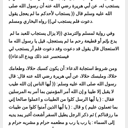
يستجب له، عن أبي هريرة رضي الله عنه أن رسول الله صلى
الله عليه وسلم قال ((
يستجاب لأحدكم ما لم يعجل يقول
)) رواه البخاري ومسلم.
دعوت فلم يستجب لي
وفي رواية لمسلم والترمذي ((
لا يزال يستجاب للعبد ما لم
يدع بإثم أو قطيعة رحم ما لم يستعجل، قيل يا رسول الله ما
الاستعجال قال يقول قد دعوت وقد دعوت فلم أر يستجب لي
فيستحسر عند ذلك ويدع الدعاء
))
ومن شروط استجابة الدعاء: أن يكون كسبك حلالا، وطعامك
حلالا، وملبسك حلالا، عن أبي هريرة رضي الله عنه قال: قال
رسول الله صلى الله عليه وسلم: ((
أيها الناس إن الله طيب
لا يقبل إلا طيبا و إن الله أمر المؤمنين بما أمر به المرسلين
فقال : (
يا أيها الرسل كلوا من الطيبات و اعملوا صالحا إني
بما تعملون عليم
) و قال : (
يا أيها الذين آمنوا كلوا من طيبات
ما رزقناكم
) ثم ذكر الرجل يطيل السفر أشعث أغبر يمد يديه
إلى السماء : يا رب يا رب و مطعمه حرام و مشربه حرام و