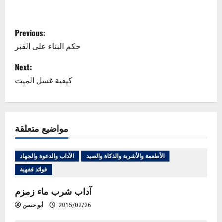
P
Previous:
o
حكم البناء على القبر
s
Next:
كيفية غسل الميت
t
n
مواضيع متعلقة
a
v
الأطعمة والأشربة والذكاة والصيد
الآداب والدعوة والجهاد
i
فوائد فقهية
g
آداب شرب ماء زمزم
2015/02/26
أبو حسن
a