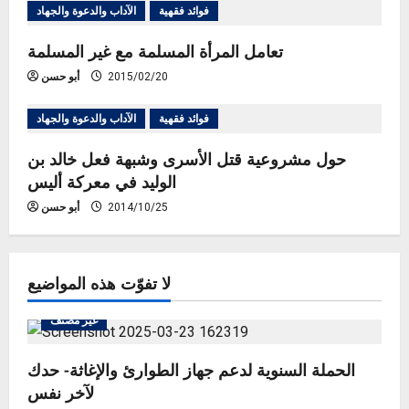
فوائد فقهية
الآداب والدعوة والجهاد
t
تعامل المرأة المسلمة مع غير المسلمة
i
2015/02/20
أبو حسن
o
فوائد فقهية
الآداب والدعوة والجهاد
n
حول مشروعية قتل الأسرى وشبهة فعل خالد بن
الوليد في معركة أليس
2014/10/25
أبو حسن
لا تفوّت هذه المواضيع
غير مصنف
الحملة السنوية لدعم جهاز الطوارئ والإغاثة- حدك
لآخر نفس