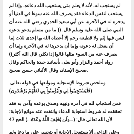
لم يستجب له، لأنه لا يعلم متى يستجيب الله دعاءه، وإذا لم
يستجب لنفس الدعاء فقد يصرف الله عنه سوءا في الدنيا أو
يدخره له في الآخرة، عن أبي سعيد الخدري رضي الله عنه أن
النبي صلى الله عليه وسلم قال: ((
ما من مسلم يدعو بدعوة
ليس فيها إثم ولا قطيعة رحم إلا أعطاه الله بها إحدى ثلاث إما
أن يعجل له دعوته وإما أن يدخرها له في الآخرة وإما أن
يصرف عنه من السوء مثلها قالوا إذا نكثر، قال الله أكثر
))
رواه أحمد والبزار وأبو يعلى بأسانيد جيدة والحاكم وقال
صحيح الإسناد، وقال الألباني حسن صحيح.
وتتلخص شروط الإستجابة وموانعها في قوله تعالى:
(
فَلْيَسْتَجِيبُواْ لِي وَلْيُؤْمِنُواْ بِي لَعَلَّهُمْ يَرْشُدُون
)
فمن استجاب لله في أمره ونهيه وصدق بوعده وآمن به فقد
تحققت له شروط استجابة الدعاء وانتفت عته موانع الإجابة؛
لأن الله تعالى قال: (…
وَلَن يُخْلِفَ اللَّهُ وَعْدَهُ
…) الحج 47
وعلى الداعي ألا يستعجل الإجابة أو يتحسر على ما دعا ولم