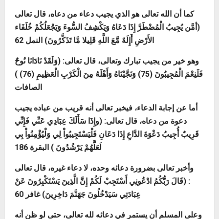
كما أن الله تعالى هو الذي يجيب دعاء من دعاه، قال تعالى
(
أمَّن يُجِيبُ الْمُضْطَرَّ إِذَا دَعَاهُ وَيَكْشِفُ السُّوءَ وَيَجْعَلُكُمْ خُلَفَاء
الأَرْضِ أَإِلَهٌ مَّعَ اللَّهِ قَلِيلا مَّا تَذَكَّرُونَ
) النمل 62
وهو خير من يجيب تبارك وتعالى، قال تعالى: (
وَلَقَدْ نَادَانَا نُوحٌ
فَلَنِعْمَ الْمُجِيبُونَ
(75)
وَنَجَّيْنَاهُ وَأَهْلَهُ مِنَ الْكَرْبِ الْعَظِيمِ
(76) )
الصافات
أما عن إجابة الدعاء، فيخبر تعالى أنه قريب من عباده يجيب
دعوة من دعاه، قال تعالى: (
وإِذَا سَأَلَكَ عِبَادِي عَنِّي فَإِنِّي
قَرِيبٌ أُجِيبُ دَعْوَةَ الدَّاعِ إِذَا دَعَانِ فَلْيَسْتَجِيبُواْ لِي وَلْيُؤْمِنُواْ بِي
لَعَلَّهُمْ يَرْشُدُونَ
) البقرة 186
وأخبر تعالى بضرورة دعائه وحده، لا دعاء غيره، قال تعالى
:
(قَالَ رَبُّكُمُ ادْعُونِي أَسْتَجِبْ لَكُمْ إِنَّ الَّذِينَ يَسْتَكْبِرُونَ عَنْ
عِبَادَتِي سَيَدْخُلُونَ جَهَنَّمَ دَاخِرِينَ
) غافر 60
وعلى المسلم أن يستمر في دعائه لله تعالى، حتى لو ظن أنه