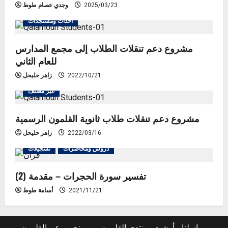
2025/03/23
وجدي عصام طوط
أحداث ومستجدات
مشروع دعم تنقلات الطلاب إلى مجمع المدارس
للعام الثاني
2022/10/21
زاهر حليحل
غير مصنف
مشروع دعم تنقلات طلاب ثانوية القلمون الرسمية
2022/03/16
زاهر حليحل
دروس ومحاضرات
تسجيلات
تفسير سورة الحجرات – مقدمة (2)
2021/11/21
أسامة طوط
راسلنا
أرشيف منتدى القلمون
من نحن
عن القلمون