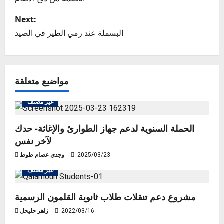
o
s
Next:
البسملة عند رمي الطير في الصيد
t
n
مواضيع متعلقة
a
v
غير مصنف
i
الحملة السنوية لدعم جهاز الطوارئ والإغاثة- حدك
لآخر نفس
g
2025/03/23
وجدي عصام طوط
a
غير مصنف
t
مشروع دعم تنقلات طلاب ثانوية القلمون الرسمية
i
2022/03/16
زاهر حليحل