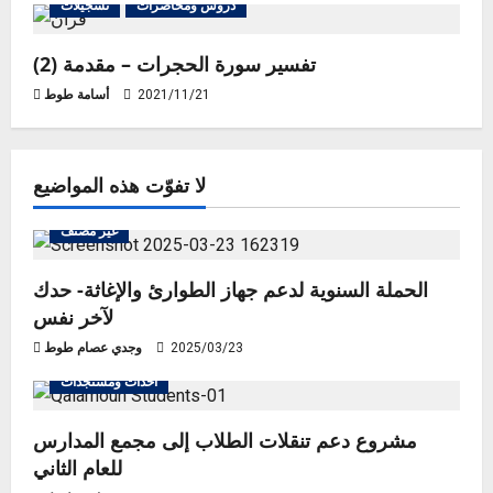
o
دروس ومحاضرات
تسجيلات
n
تفسير سورة الحجرات – مقدمة (2)
2021/11/21
أسامة طوط
لا تفوّت هذه المواضيع
غير مصنف
الحملة السنوية لدعم جهاز الطوارئ والإغاثة- حدك
لآخر نفس
2025/03/23
وجدي عصام طوط
أحداث ومستجدات
مشروع دعم تنقلات الطلاب إلى مجمع المدارس
للعام الثاني