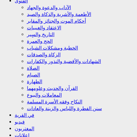
الفتوى
الآداب والدعوة والجهاد
الأطعمة والأشربة والذكاة والصيد
أحكام الموت والجنائز والمقابر
الاعتقاد والغيبيات
التاريخ والسٍير
الحج والعمرة
الخطبة ومشكلات الشباب
الزكاة والصدقات
الشهادات والأقضية والنذور والكفارات
الصلاة
الصيام
الطهارة
القرآن والحديث وعلومهما
المعاملات والبيوع
النكاح وفقه الأسرة المسلمة
سنن الفطرة واللباس والزينة والعادات
في القرية
فيديو
المغتربون
إعلانات