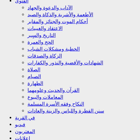
الفتوى
الآداب والدعوة والجهاد
الأطعمة والأشربة والذكاة والصيد
أحكام الموت والجنائز والمقابر
الاعتقاد والغيبيات
التاريخ والسٍير
الحج والعمرة
الخطبة ومشكلات الشباب
الزكاة والصدقات
الشهادات والأقضية والنذور والكفارات
الصلاة
الصيام
الطهارة
القرآن والحديث وعلومهما
المعاملات والبيوع
النكاح وفقه الأسرة المسلمة
سنن الفطرة واللباس والزينة والعادات
في القرية
فيديو
المغتربون
إعلانات