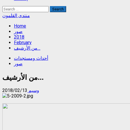
Search
for:
منتدى القلمون
Home
صور
2018
February
من الأرشيف…
أحداث ومستجدات
صور
من الأرشيف…
وسيم
2018/02/13