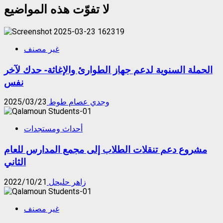
لا تفوّت هذه المواضيع
غير مصنف
الحملة السنوية لدعم جهاز الطوارئ والإغاثة- حدك لآخر
نفس
وجدي عصام طوط
2025/03/23
أحداث ومستجدات
مشروع دعم تنقلات الطلاب إلى مجمع المدارس للعام
الثاني
زاهر حليحل
2022/10/21
غير مصنف