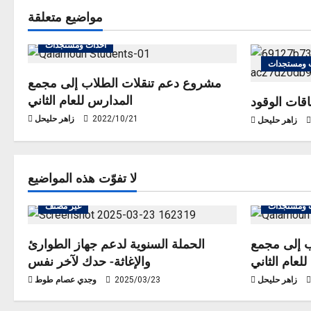
t
مواضيع متعلقة
n
أحداث ومستجدات
 ومستجدات
a
مشروع دعم تنقلات الطلاب إلى مجمع
المدارس للعام الثاني
v
قات الوقود
2022/10/21
زاهر حليحل
زاهر حليحل
i
g
لا تفوّت هذه المواضيع
a
 ومستجدات
غير مصنف
t
 إلى مجمع
الحملة السنوية لدعم جهاز الطوارئ
i
لعام الثاني
والإغاثة- حدك لآخر نفس
o
زاهر حليحل
2025/03/23
وجدي عصام طوط
n