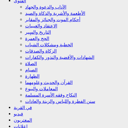
الفتوى
الآداب والدعوة والجهاد
الأطعمة والأشربة والذكاة والصيد
أحكام الموت والجنائز والمقابر
الاعتقاد والغيبيات
التاريخ والسٍير
الحج والعمرة
الخطبة ومشكلات الشباب
الزكاة والصدقات
الشهادات والأقضية والنذور والكفارات
الصلاة
الصيام
الطهارة
القرآن والحديث وعلومهما
المعاملات والبيوع
النكاح وفقه الأسرة المسلمة
سنن الفطرة واللباس والزينة والعادات
في القرية
فيديو
المغتربون
إعلانات