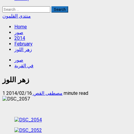
Search
for:
منتدى القلمون
Home
صور
2014
February
زهر اللوز
صور
في القرية
زهر اللوز
1 minute read
مصطفى القص
2014/02/16