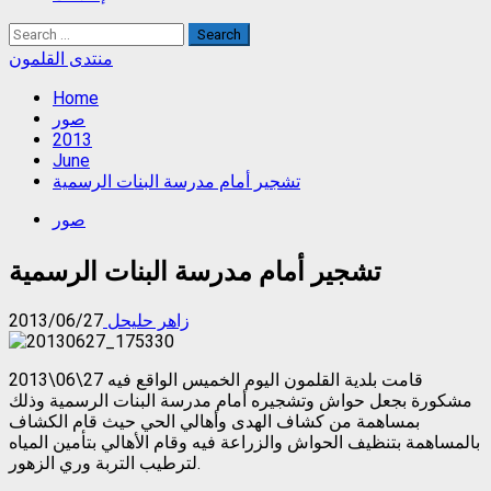
Search
for:
منتدى القلمون
Home
صور
2013
June
تشجير أمام مدرسة البنات الرسمية
صور
تشجير أمام مدرسة البنات الرسمية
زاهر حليحل
2013/06/27
قامت بلدية القلمون اليوم الخميس الواقع فيه 27\06\2013
مشكورة بجعل حواش وتشجيره أمام مدرسة البنات الرسمية وذلك
بمساهمة من كشاف الهدى وأهالي الحي حيث قام الكشاف
بالمساهمة بتنظيف الحواش والزراعة فيه وقام الأهالي بتأمين المياه
لترطيب التربة وري الزهور.