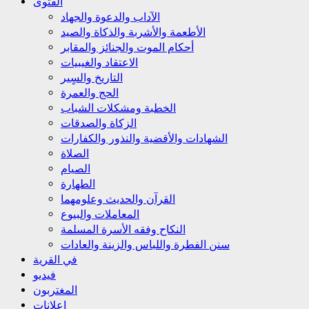
الفتوى
الآداب والدعوة والجهاد
الأطعمة والأشربة والذكاة والصيد
أحكام الموت والجنائز والمقابر
الاعتقاد والغيبيات
التاريخ والسٍير
الحج والعمرة
الخطبة ومشكلات الشباب
الزكاة والصدقات
الشهادات والأقضية والنذور والكفارات
الصلاة
الصيام
الطهارة
القرآن والحديث وعلومهما
المعاملات والبيوع
النكاح وفقه الأسرة المسلمة
سنن الفطرة واللباس والزينة والعادات
في القرية
فيديو
المغتربون
إعلانات