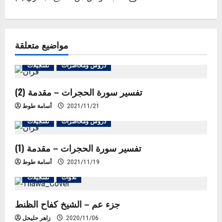
t
n
مواضيع متعلقة
a
v
دروس ومحاضرات
تسجيلات
i
تفسير سورة الحجرات – مقدمة (2)
g
2021/11/21
أسامة طوط
دروس ومحاضرات
تسجيلات
a
تفسير سورة الحجرات – مقدمة (1)
t
2021/11/19
أسامة طوط
i
تلاوات
تسجيلات
o
جزء عم – الشيخ كفاح الظنط
n
2020/11/06
زاهر حليحل