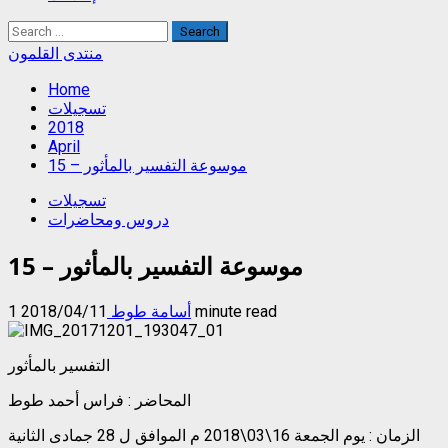
Search
for:
منتدى القلمون
Home
تسجيلات
2018
April
موسوعة التفسير بالمأثور – 15
تسجيلات
دروس ومحاضرات
موسوعة التفسير بالمأثور – 15
1 minute read
أسامة طوط
2018/04/11
التفسير بالمأثور
المحاضر : فراس أحمد طوط
الزمان : يوم الجمعة 16\03\2018 م الموافق ل 28 جمادى الثانية