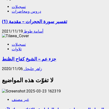
تسجيلات
دروس ومحاضرات
تفسير سورة الحجرات – مقدمة (1)
أسامة طوط
2021/11/19
تسجيلات
تلاوات
جزء عم – الشيخ كفاح الظنط
زاهر حليحل
2020/11/06
لا تفوّت هذه المواضيع
غير مصنف