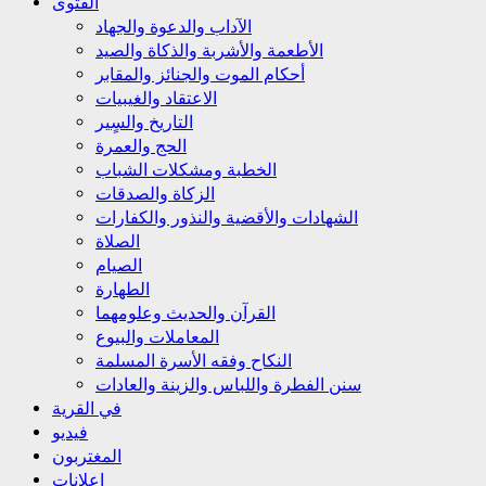
الفتوى
الآداب والدعوة والجهاد
الأطعمة والأشربة والذكاة والصيد
أحكام الموت والجنائز والمقابر
الاعتقاد والغيبيات
التاريخ والسٍير
الحج والعمرة
الخطبة ومشكلات الشباب
الزكاة والصدقات
الشهادات والأقضية والنذور والكفارات
الصلاة
الصيام
الطهارة
القرآن والحديث وعلومهما
المعاملات والبيوع
النكاح وفقه الأسرة المسلمة
سنن الفطرة واللباس والزينة والعادات
في القرية
فيديو
المغتربون
إعلانات