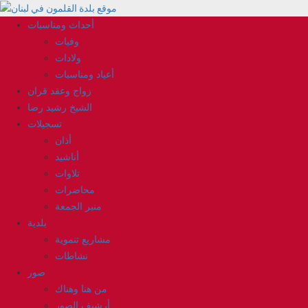
Skip
to
أحداث ومناسبات
Primary
content
Menu
وفيات
ولادات
أعياد ومناسبات
زواج وعقد قران
الشيخ رشيد رضا
تسجيلات
أذان
أناشيد
تلاوات
محاضرات
منبر الجمعة
بلدية
مشاريع تنموية
نشاطات
صور
من هنا وهناك
أرشيف الصور