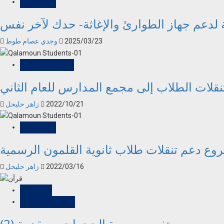
غير مصنف
 لدعم جهاز الطوارئ والإغاثة- حدك لآخر نفس
2025/03/23
وجدي عصام طوط
أحداث ومستجدات
قلات الطلاب إلى مجمع المدارس للعام الثاني
2022/10/21
زاهر حليحل
غير مصنف
ع دعم تنقلات طلاب ثانوية القلمون الرسمية
2022/03/16
زاهر حليحل
تسجيلات
دروس ومحاضرات
تفسير سورة الحجرات – مقدمة (2)