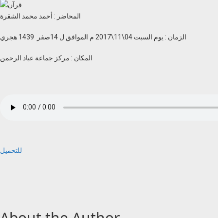
المحاضر : أحمد محمد الشقرة
الزمان : يوم السبت 04\11\2017 م الموافق ل 14صفر 1439 هجري
المكان : مركز جماعة عباد الرحمن
للتحميل
About the Author