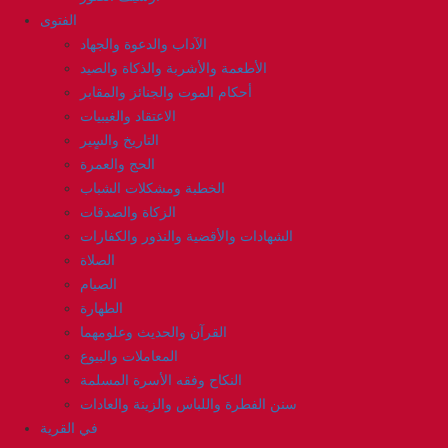
الفتوى
الآداب والدعوة والجهاد
الأطعمة والأشربة والذكاة والصيد
أحكام الموت والجنائز والمقابر
الاعتقاد والغيبيات
التاريخ والسٍير
الحج والعمرة
الخطبة ومشكلات الشباب
الزكاة والصدقات
الشهادات والأقضية والنذور والكفارات
الصلاة
الصيام
الطهارة
القرآن والحديث وعلومهما
المعاملات والبيوع
النكاح وفقه الأسرة المسلمة
سنن الفطرة واللباس والزينة والعادات
في القرية