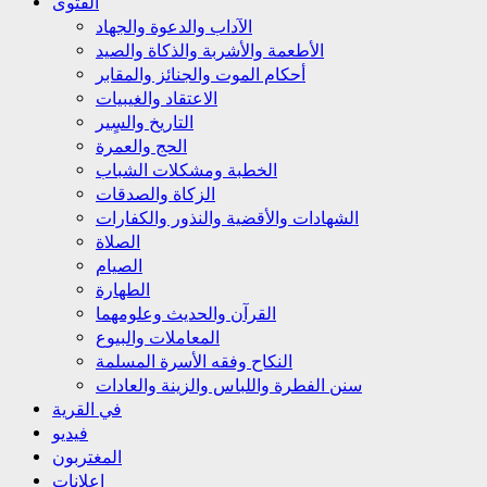
الفتوى
الآداب والدعوة والجهاد
الأطعمة والأشربة والذكاة والصيد
أحكام الموت والجنائز والمقابر
الاعتقاد والغيبيات
التاريخ والسٍير
الحج والعمرة
الخطبة ومشكلات الشباب
الزكاة والصدقات
الشهادات والأقضية والنذور والكفارات
الصلاة
الصيام
الطهارة
القرآن والحديث وعلومهما
المعاملات والبيوع
النكاح وفقه الأسرة المسلمة
سنن الفطرة واللباس والزينة والعادات
في القرية
فيديو
المغتربون
إعلانات