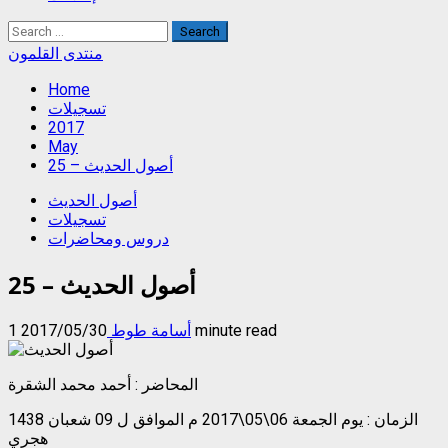
Search
for:
منتدى القلمون
Home
تسجيلات
2017
May
أصول الحديث – 25
أصول الحديث
تسجيلات
دروس ومحاضرات
أصول الحديث – 25
1 minute read
أسامة طوط
2017/05/30
المحاضر : أحمد محمد الشقرة
الزمان : يوم الجمعة 06\05\2017 م الموافق ل 09 شعبان 1438
هجري