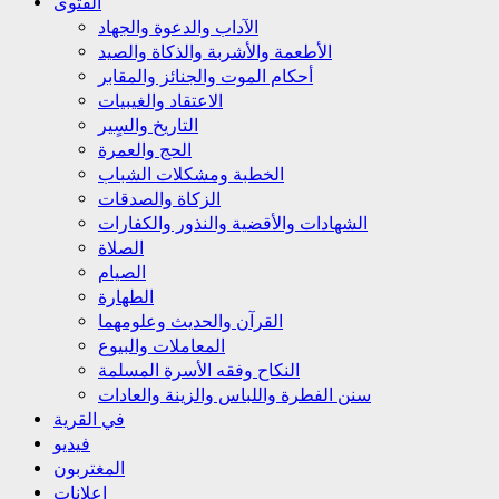
الفتوى
الآداب والدعوة والجهاد
الأطعمة والأشربة والذكاة والصيد
أحكام الموت والجنائز والمقابر
الاعتقاد والغيبيات
التاريخ والسٍير
الحج والعمرة
الخطبة ومشكلات الشباب
الزكاة والصدقات
الشهادات والأقضية والنذور والكفارات
الصلاة
الصيام
الطهارة
القرآن والحديث وعلومهما
المعاملات والبيوع
النكاح وفقه الأسرة المسلمة
سنن الفطرة واللباس والزينة والعادات
في القرية
فيديو
المغتربون
إعلانات