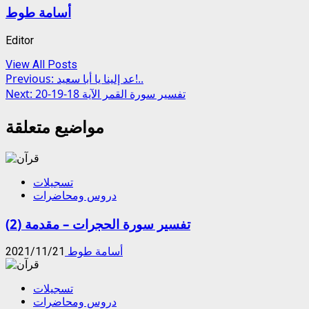
أسامة طوط
Editor
View All Posts
Post
عد إلينا يا أبا سعيد!..
Previous:
تفسير سورة القمر الآية 18-19-20
Next:
navigation
مواضيع متعلقة
تسجيلات
دروس ومحاضرات
تفسير سورة الحجرات – مقدمة (2)
أسامة طوط
2021/11/21
تسجيلات
دروس ومحاضرات