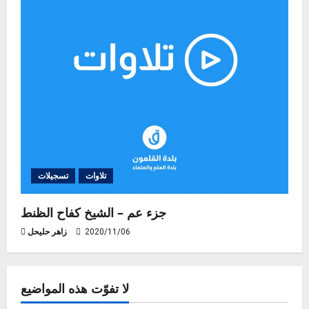
تلاوات
تسجيلات
جزء عم – الشيخ كفاح الظنط
2020/11/06
زاهر حليحل
لا تفوّت هذه المواضيع