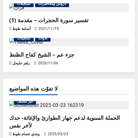
دروس ومحاضرات
تسجيلات
a
تفسير سورة الحجرات – مقدمة (1)
t
2021/11/19
أسامة طوط
i
تلاوات
تسجيلات
o
جزء عم – الشيخ كفاح الظنط
n
2020/11/06
زاهر حليحل
لا تفوّت هذه المواضيع
غير مصنف
الحملة السنوية لدعم جهاز الطوارئ والإغاثة- حدك
لآخر نفس
2025/03/23
وجدي عصام طوط