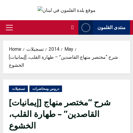
Skip
to
content
منتدى القلمون
Primary
Menu
May
2014
تسجيلات
Home
[إيمانيات] شرح “مختصر منهاج القاصدين” – طهارة القلب،
الخشوع
دروس ومحاضرات
تسجيلات
[إيمانيات] شرح “مختصر منهاج
القاصدين” – طهارة القلب،
الخشوع