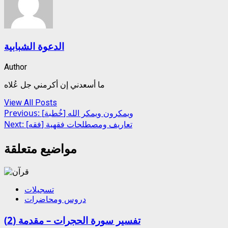
الدعوة الشبابية
Author
ما أسعدني إن أكرمني جل عُلاه
View All Posts
Post
[خُطبة] ويمكرون ويمكر الله
Previous:
[فقه] تعاريف ومصطلحات فقهية
Next:
navigation
مواضيع متعلقة
تسجيلات
دروس ومحاضرات
تفسير سورة الحجرات – مقدمة (2)