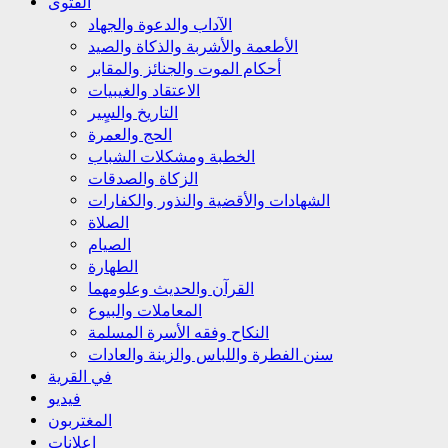
الفتوى
الآداب والدعوة والجهاد
الأطعمة والأشربة والذكاة والصيد
أحكام الموت والجنائز والمقابر
الاعتقاد والغيبيات
التاريخ والسٍير
الحج والعمرة
الخطبة ومشكلات الشباب
الزكاة والصدقات
الشهادات والأقضية والنذور والكفارات
الصلاة
الصيام
الطهارة
القرآن والحديث وعلومهما
المعاملات والبيوع
النكاح وفقه الأسرة المسلمة
سنن الفطرة واللباس والزينة والعادات
في القرية
فيديو
المغتربون
إعلانات