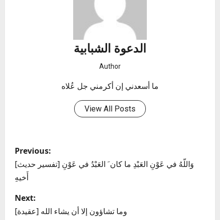
الدعوة الشبابية
Author
ما أسعدني إن أكرمني جل عُلاه
View All Posts
P
Previous:
o
[تفسير حديث] وَاللّهُ في عَوْنِ العَبْدِ ما كان َ العَبْدُ في عَوْنِ
أَخيهِ
s
Next:
t
[عقيدة] وما تشاؤون إلا أن يشاء الله