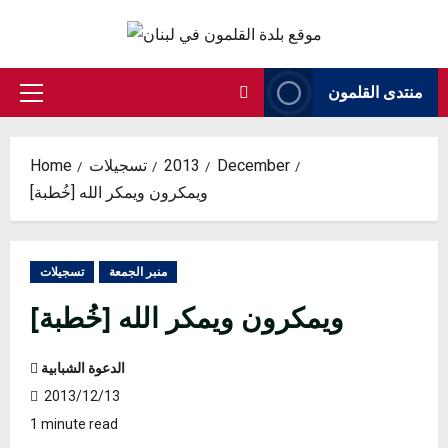
Skip
to
content
منتدى القلمون
Primary
Menu
December
2013
تسجيلات
Home
[خُطبة] ويمكرون ويمكر الله
منبر الجمعة
تسجيلات
[خُطبة] ويمكرون ويمكر الله
الدعوة الشبابية
2013/12/13
1 minute read