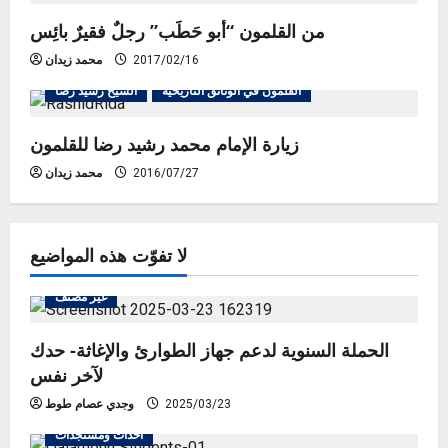
i
من القلمون “أبو حَطَب” رجلٌ فقيرٌ بائِس
2017/02/16
محمد زيدان
o
القلمون في الوثائق التاريخية
الشيخ رشيد رضا
n
زيارة الإمام محمد رشيد رضا للقلمون
2016/07/27
محمد زيدان
لا تفوّت هذه المواضيع
غير مصنف
الحملة السنوية لدعم جهاز الطوارئ والإغاثة- حدك
لآخر نفس
2025/03/23
وجدي عصام طوط
أحداث ومستجدات