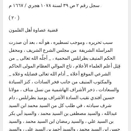
سجل رقم ٢ ص ٣٩ لسنة ١٠٧٨ هجري / ١٦٦٧ م .
( ٢٠ )
قضية عصاوة أهل القلمون
سبب تحريره ، وموجب تسطيره ، هو أنه ، بعد أن صدرت
المراسلة الشريفة من مجلس الشرع الشريف ، ومحفل
الحكم المنيف بطرابلس المحمية ، _ أجلّه الله تعالى _ من
قِبَل أعلم العلماء الأعلام ، تاج الموالي العظام المولى الحاكم
الشرعي الموقع أعلاه _ أدام الله تعالى فضايله وعلاه _
والمكتوب المنيف من جانب فخر السادات ، كنز السيادة
والسعادات ، ذخر الأشراف الهاشمية من نسل مناف ، مولانا
حسين أفندي نقيب السادة الأشراف يوميذ بطرابلس ، دام
شرف سيادته ، في طلب كل من السيد محمد ابن السيد
عبدالله ، والسيد مصطفى بن السيد محمد ، والسيد أبي بكر
بن السيد علي ، والسيد رمضان ابن السيد محمد ، والسيد
حسن ابن السيد محمد ، والسيد أحمد بن السيد علي ، والسيد