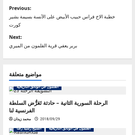
P
Previous:
o
خطبة الاخ فراس حبيب الأبيض على الآنسة بسيمة بشير
كورت
s
Next:
t
بربر يعفي قرية القلمون من الميري
n
a
مواضيع متعلقة
v
الشيخ رشيد رضا
التاريخ والسٍير
القلمون في الوثائق التاريخية
i
الرحلة السورية الثانية – حادثة تَعَرُّض السلطة
g
الفرنسية لنا
a
2018/09/29
محمد زيدان
t
القلمون في الوثائق التاريخية
الشيخ رشيد رضا