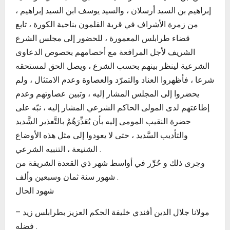
إبراهيم بن السيد أرسلان ، والسيد يوسف ابن السيد إبراهيم ،
من زمرة الأشراف في قرية القلمون بناحية الكورة ، تابع
قضاء طرابلس المعمورة ، للحضور إلى مجلس الشرع
الشريف لأجل المرافعة مع أخصامهم بخصوص الدعاوى
الشرعية لينظر بينهم بحسب الشرع ، ويصل الحق لمستحقه
شرعا ، فأظهروا العناد والتمرّد والعصاوة وعدم الامتثال ، ولم
يحضروا إلى المجلس المشار إليه ، وتبين عصاوتهم وعدم
إطاعتهم لدى المولى الحاكم الشرعي المشار إليه ، نبّه على
حضرة النقيب المومى إليه بأن يُعَذِّرَهُمْ بالتَّعذير الشَّديد
والتأديب السَّديد ، حتى لا يعودوا إلى مثل هذه الأوضاع
الشنيعة ، التنبيه الشرعي .
وجرى ذلك و حُرِّر في أواسط شهر ذي القعدة الشريفة من
شهور سنة ثمان وسبعين وألف .
شهود الحال
– مولانا جلال الدين أفندي خليفة الحكم العزيز بطرابلس زيد
فضله .