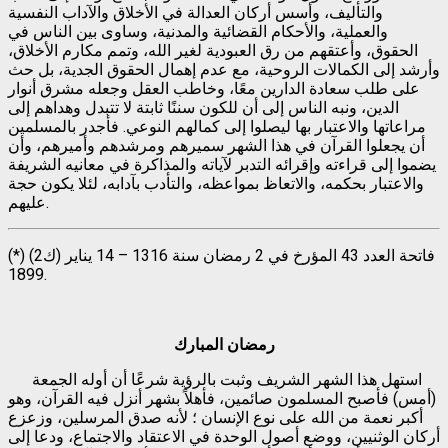
والتأليف، وأسس أركان العدالة في الأخلاق والآداب النفسية
والعملية، والأحكام القضائية والمدنية، وساوى بين الناس في
الحقوق، وأعتقهم من رق العبودية لغير الله، وتمم مكارم الأخلاق،
وأرشد إلى الكمالات الروحية، مع عدم إهمال الحقوق الجدية، بل حث
على طلب سعادة الدارين معًا، وخاطب العقل وجعله مشرق أنوار
الدين، ونبه الناس إلى أن للكون سننًا ثابتة لا تتبدل وهداهم إلى
مراعاتها والاعتبار بها ليصلوا إلى كمالهم النوعي. فأجدر بالمسلمين
أن يجعلوا القرآن في هذا الشهر سميرهم ومرشدهم وأميرهم، وأن
يضموا إلى قراءته وإقرائه التدبر لآياته والمذاكرة في معانيه الشريفة
والاعتبار بحكمه، والاتعاظ بمواعظه، والتأدب بآدابه، لئلا يكون حجة
عليهم.
(*) فاتحة العدد 43 المؤرخ في 2 رمضان سنة 1316 – 14 يناير (ك2)
1899.
رمضان
المبارك
استهل هذا الشهر الشريف وثبت بالرؤية شرعًا أن أوله الجمعة
(أمس) فأصبح المسلمون صائمين، فأهلاً بشهر أنزل فيه القرآن، وهو
أكبر نعمة من الله على نوع الإنسان ؛ لأنه صدق المرسلين، وزعزع
أركان الوثنيين، ووضع أصول الوحدة في الاعتقاد والاجتماع، ودعا إلى