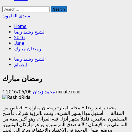
Search
for:
منتدى القلمون
Home
الشيخ رشيد رضا
2016
June
رمضان مبارك
الشيخ رشيد رضا
الصيام
رمضان مبارك
1 minute read
محمد زيدان
2016/06/06
محمد رشيد رضا – مجلة المنار- رمضان مبارك – اقتباس من
المقالة – استهل هذا الشهر الشريف وثبت بالرؤية شرعًا، فأصبح
المسلمون صائمين، فأهلاً بشهر أنزل فيه القرآن، وهو أكبر نعمة من
الله على نوع الإنسان ؛ لأنه صدق المرسلين، وزعزع أركان الوثنيين،
ووضع أصول الوحدة في الاعتقاد والاجتماع، ودعا إلى الحب