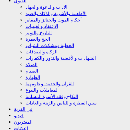
الفتوى
الآداب والدعوة والجهاد
الأطعمة والأشربة والذكاة والصيد
أحكام الموت والجنائز والمقابر
الاعتقاد والغيبيات
التاريخ والسٍير
الحج والعمرة
الخطبة ومشكلات الشباب
الزكاة والصدقات
الشهادات والأقضية والنذور والكفارات
الصلاة
الصيام
الطهارة
القرآن والحديث وعلومهما
المعاملات والبيوع
النكاح وفقه الأسرة المسلمة
سنن الفطرة واللباس والزينة والعادات
في القرية
فيديو
المغتربون
إعلانات