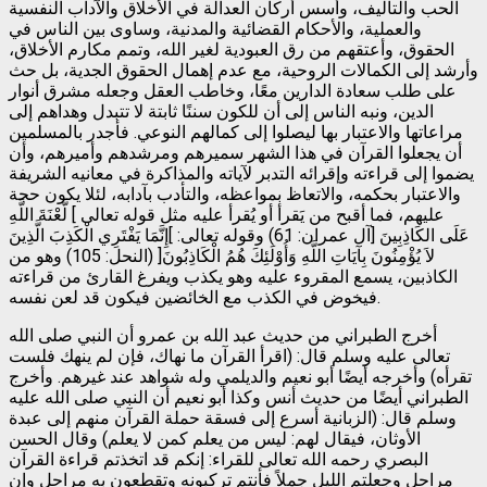
الحب والتأليف، وأسس أركان العدالة في الأخلاق والآداب النفسية
والعملية، والأحكام القضائية والمدنية، وساوى بين الناس في
الحقوق، وأعتقهم من رق العبودية لغير الله، وتمم مكارم الأخلاق،
وأرشد إلى الكمالات الروحية، مع عدم إهمال الحقوق الجدية، بل حث
على طلب سعادة الدارين معًا، وخاطب العقل وجعله مشرق أنوار
الدين، ونبه الناس إلى أن للكون سننًا ثابتة لا تتبدل وهداهم إلى
مراعاتها والاعتبار بها ليصلوا إلى كمالهم النوعي. فأجدر بالمسلمين
أن يجعلوا القرآن في هذا الشهر سميرهم ومرشدهم وأميرهم، وأن
يضموا إلى قراءته وإقرائه التدبر لآياته والمذاكرة في معانيه الشريفة
والاعتبار بحكمه، والاتعاظ بمواعظه، والتأدب بآدابه، لئلا يكون حجة
عليهم، فما أقبح من يَقرأ أو يُقرأ عليه مثل قوله تعالى ] لَّعْنَةَ اللَّهِ
عَلَى الكَاذِبِينَ [آل عمران: 61) وقوله تعالى: ]إِنَّمَا يَفْتَرِي الْكَذِبَ الَّذِينَ
لاَ يُؤْمِنُونَ بِآيَاتِ اللَّهِ وَأُوْلَئِكَ هُمُ الْكَاذِبُونَ[ (النحل: 105) وهو من
الكاذبين، يسمع المقروء عليه وهو يكذب ويفرغ القارئ من قراءته
فيخوض في الكذب مع الخائضين فيكون قد لعن نفسه.
أخرج الطبراني من حديث عبد الله بن عمرو أن النبي صلى الله
تعالى عليه وسلم قال: (اقرأ القرآن ما نهاك، فإن لم ينهك فلست
تقرأه) وأخرجه أيضًا أبو نعيم والديلمي وله شواهد عند غيرهم. وأخرج
الطبراني أيضًا من حديث أنس وكذا أبو نعيم أن النبي صلى الله عليه
وسلم قال: (الزبانية أسرع إلى فسقة حملة القرآن منهم إلى عبدة
الأوثان، فيقال لهم: ليس من يعلم كمن لا يعلم) وقال الحسن
البصري رحمه الله تعالى للقراء: إنكم قد اتخذتم قراءة القرآن
مراحل وجعلتم الليل جملاً فأنتم تركبونه وتقطعون به مراحل وإن