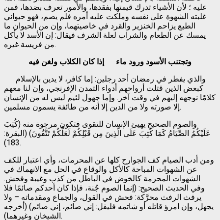
عليه ؛ لأن الأشياء تدرك قيمتها بفقدها، والأمور تعرف بضدها، فمن
غلبته الشهوة على نفسه وملكت عليه أمره فلم يصم، فهو حيواني
الطبع يزاحم الخنزير والقرد في خاصيتهما، وإن من الحيوان ما
يمسك عن الطعام والشراب لعلة الشرف فيقال: إن الأسد لا يأكل
من فريسة غيره.
وتجتنب الأسود ورود ماء إذا
كان
الكلاب
ولغن
فيه
والذي يفطر في رمضان أحد رجلين: إما كافر، لا يدين بالإسلام
كبعض الذين قتلت أرواحهم أدواء التمدن الإفرنجي، وإن لنا معهم
كلامًا نوجهه إليهم في وقت آخر. وإما جهول لئيم ليس له من الإنسان
إلا صورته ولا من الدين إلا أنه من طائفة يسمون مسلمين.
والصوم الصحيح يهيئ الإنسان للتقوى فتكون مرجوة منه (كُتِبَ
عَلَيْكُمُ الصِّيَامُ كَمَا كُتِبَ عَلَى الَّذِينَ مِن قَبْلِكُمْ لَعَلَّكُمْ تَتَّقُونَ) (البقرة:
183).
ومن أدب الصيام كف الجوارح كلها عن المحرمات، وأي اعتبار للكف
عن الشهوات المباحة كالأكل والوقاع في الحل مع الانهماك في
الشهوات المحرمة كالخوض في الباطل من كذب وغيبة وفحش.
وفي الحديث الصحيح: (إنما الصوم جُنة، فإذا كان أحدكم صائمًا فلا
يرفث الرفث محرَّكة: فحش في القول، والجماع ومقدماته – ولا
يجهل، وإن امرؤ قاتله أو شاتمه فليقل: إني صائم، إني صائم) (أخرجه
الشيخان وغيرهما).