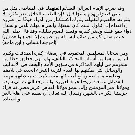
وقد ضرب الإمام الغزالي للصائم المنهمك في المعاصي مثل من
يبني قصرًا ويهدم مصرًا قال: فإن الطعام الحلال يضر بكثرته لا
بتنوعه، فالصوم لتقليله، وتارك الاستكثار من الدواء خوفًا من ضرره
إذا تعداه إلى تناول السم كان سفيهًا، والحرام مهلك للدين والحلال
دواء ينفع قليله ويضر كثيره، وقصد الصوم تقليله، وقد قال صلى الله
عليه وسلم:(كم من صائم ليس له من صومه إلا الجوع والعطش)
(أخرجه النسائي و ابن ماجه).
ومن سجايا المسلمين المحمودة في رمضان كثرة الصدقات وكثرة
التزاور، وهما من أسباب التحابّ والتآلف، ولو أنهم يجعلون حظًّا من
سمرهم في ليلهم المذاكرة في شؤون الأمة والبحث في الأساليب
والوسائل التي يمكنهم بها القيام لتربية النشء الجديد في بلادهم
وتعليمه ما ينفعه وينفع أمته كلها معه، لأمست منتدياتهم مهبط
الفضائل ومبعث روح الحياة العزيزة. وإننا نرفع التهنئة إلى سيدنا
ومولانا أمير المؤمنين وإلى سمو مولانا العباس عزيز مصر، ثم قراء
جريدتنا الكرام، بالشهر، ونسأل الله تعالى أن يعيده على أهله بالعز
والسعادة.