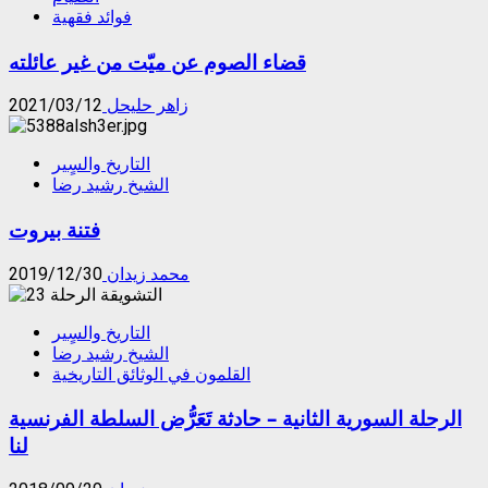
فوائد فقهية
قضاء الصوم عن ميّت من غير عائلته
زاهر حليحل
2021/03/12
التاريخ والسٍير
الشيخ رشيد رضا
فتنة بيروت
محمد زيدان
2019/12/30
التاريخ والسٍير
الشيخ رشيد رضا
القلمون في الوثائق التاريخية
الرحلة السورية الثانية – حادثة تَعَرُّض السلطة الفرنسية
لنا