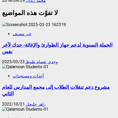
محمد زيدان
2018/09/29
لا تفوّت هذه المواضيع
غير مصنف
الحملة السنوية لدعم جهاز الطوارئ والإغاثة- حدك لآخر
نفس
وجدي عصام طوط
2025/03/23
أحداث ومستجدات
مشروع دعم تنقلات الطلاب إلى مجمع المدارس للعام
الثاني
زاهر حليحل
2022/10/21