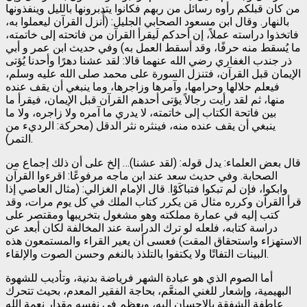
من كان قبلكم رأوه رسائل من ربهم فكانوا يتدبرونها بالليل وينفذونها
بالنهار. وقال ابن مسعود الصحابي الجليل: (أُنزل القرآن ليعملوا به،
فاتخذوا دراسته عملاً، إن أحدكم لَيقرأ القرآن من فاتحته إلى خاتمته،
ما يُسقط منه حرفًا، وقد أسقط العمل به) وفي حديث ابن عمر و أبي
ذر جندب الغفاري رضي الله عنهما قالا: لقد عشنا دهرًا وأحدنا يُؤتى
الإيمان قبل القرآن، فتنزل السورة على محمد صلى الله عليه وسلم،
فيعلم حلالها وحرامها، وآمرها وزاجرها، وما ينبغي أن يقف عنده
منها، ثم لقد رأيت رجالاً يؤتى أحدهم القرآن قبل الإيمان، فيقرأ ما
بين فاتحة الكتاب إلى خاتمته، لا يدري ما آمره ولا زاجره، ولا ما
ينبغي أن يقف عنده منه، فينثره نثر الدقل (محركة: الرديء من
التمر).
قال بعض العلماء: يدل قوله: (لقد عشنا)… إلخ على أن ذلك إجماع من
الصحابة. وفي حديث سعد عند ابن ماجه مرفوعًا: اقرءوا القرآن
وابكوا، فإن لم تبكوا فتباكَوْا. قال الإمام الغزالي: (مثال العاصي إذا
قرأ القرآن وكرره مثال مَن يكرر كتاب الملك في كل يوم مرات، وقد
كتب إليه في عمارة مملكته وهو مشغول بتخريبها ومقتصر على
دراسة كتابه، فلعله لو ترك الدراسة عند المخالفة لكان أبعد عن
الاستهزاء واستحقاق المقت) فعسى أن يعير القراء والمستمعون هذه
البينات التفاتًا ولا يكتفوا بالتلذذ بالنغم وحسن الصوت والإلقاء.
أما الصوم الذي هو عبادة الشهر فرياضة بدنية، وتأديب للشهوة
البهيمية، وإشعار للغني المنعَّم، بحاجة الفقير المعدم، بحيث تتحرك
عاطفة الشفقة بالإحسان إليه، ويعظم في نفسه مقدار نعمة الله