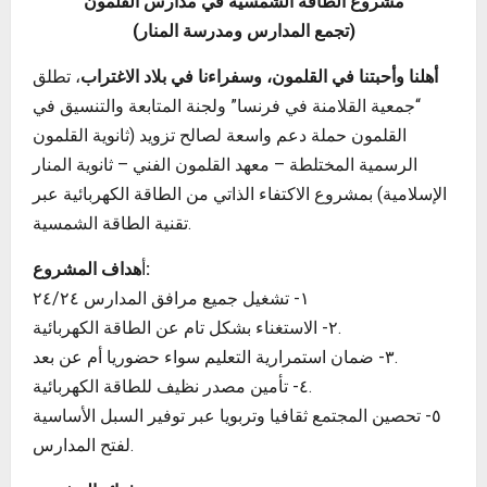
مشروع الطاقة الشمسية في مدارس القلمون
(تجمع المدارس ومدرسة المنار)
أهلنا وأحبتنا في القلمون، وسفراءنا في بلاد الاغتراب
، تطلق
“جمعية القلامنة في فرنسا” ولجنة المتابعة والتنسيق في
القلمون حملة دعم واسعة لصالح تزويد (ثانوية القلمون
الرسمية المختلطة – معهد القلمون الفني – ثانوية المنار
الإسلامية) بمشروع الاكتفاء الذاتي من الطاقة الكهربائية عبر
تقنية الطاقة الشمسية.
هداف المشروع:
أ
١- تشغيل جميع مرافق المدارس ٢٤/٢٤
٢- الاستغناء بشكل تام عن الطاقة الكهربائية.
٣- ضمان استمرارية التعليم سواء حضوريا أم عن بعد.
٤- تأمين مصدر نظيف للطاقة الكهربائية.
٥- تحصين المجتمع ثقافيا وتربويا عبر توفير السبل الأساسية
لفتح المدارس.