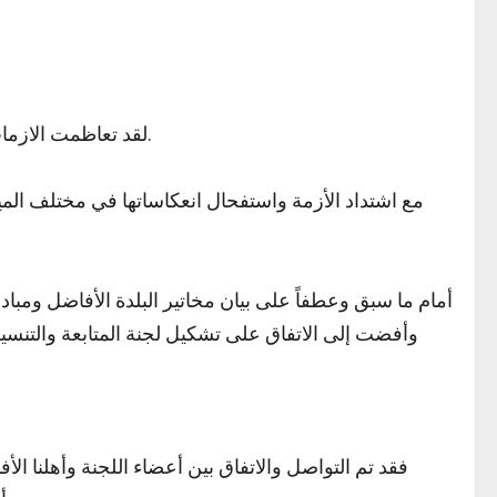
لقد تعاظمت الازمات في بلدنا العزيز وفي بلدتنا الحبيبة على قلوب أهلها، هذه البلدة التي كانت وستبقى سباقة في شتى ميادين البذل والعطاء.
مع اشتداد الأزمة واستفحال انعكاساتها في مختلف المي
أمام ما سبق وعطفاً على بيان مخاتير البلدة الأفاضل ومباد
وأفضت إلى الاتفاق على تشكيل لجنة المتابعة والتنسيق
فقد تم التواصل والاتفاق بين أعضاء اللجنة وأهلنا