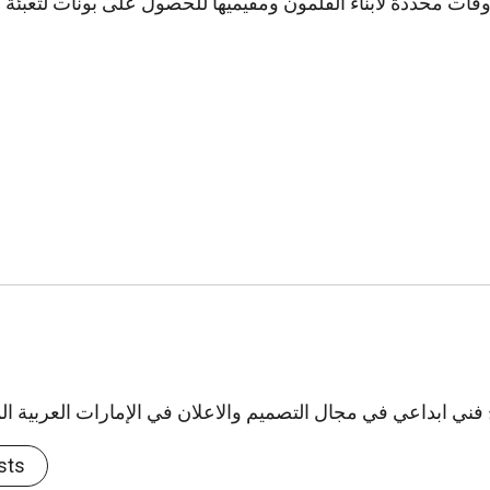
وقات محددة لأبناء القلمون ومقيميها للحصول على بونات لتعبئة آ
sts