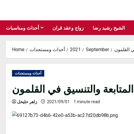
Skip
to
content
الشيخ رشيد رضا
زواج وعقد قران
أحداث ومناسبات
ي القلمون
September
2021
أحداث ومستجدات
Home
أحداث ومستجدات
لمتابعة والتنسيق في القلمون
1 minute read
2021/09/01
زاهر حليحل