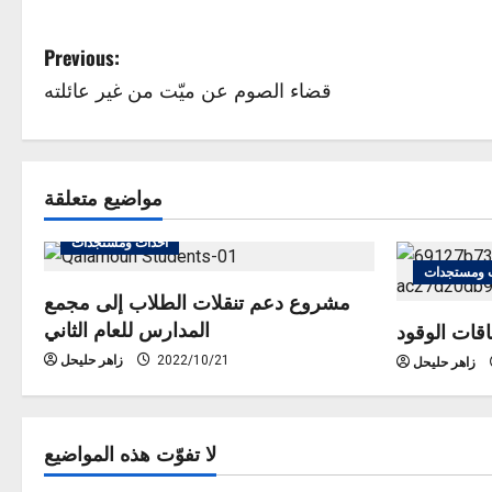
P
Previous:
قضاء الصوم عن ميّت من غير عائلته
o
s
t
مواضيع متعلقة
n
أحداث ومستجدات
 ومستجدات
a
مشروع دعم تنقلات الطلاب إلى مجمع
المدارس للعام الثاني
v
قات الوقود
2022/10/21
زاهر حليحل
زاهر حليحل
i
g
لا تفوّت هذه المواضيع
a