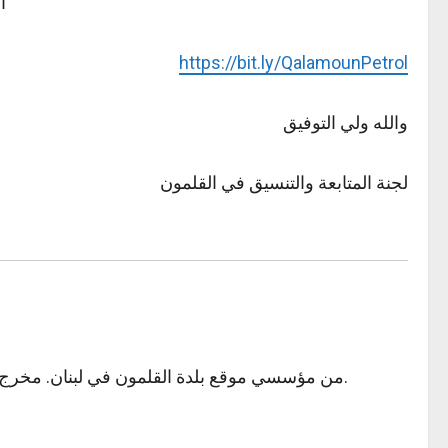
أ
https://bit.ly/QalamounPetrol
والله ولي التوفيق
لجنة المتابعة والتنسيق في القلمون
من مؤسسي موقع بلدة القلمون في لبنان. مخرج فني ابداعي في مجال التصميم والاعلان في الإمارات العربية المتحدة. مهتم بشؤون التقنية والتصوير.