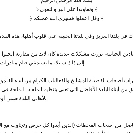
بسم الله الرحمن الرحيم
﴿ وتعاونوا على البر والتقوى ﴾
﴾
وقل
اعملوا
فسيرى
الله
عملكم
﴿
ادين الحياتية، برزت مشكلات عديدة كان لابد من مقاربة الحلول
إلى ذلك سبيلا، ما يستدعي قيام مبادرات استثنائية وتعاوناً وثيقاً بين جميع المكونات في بلدتنا الحبيبة.
رات أصحاب الفضيلة المشايخ والفعاليات الكرام من أبناء القلمون 
 من أبناء البلدة الأفاضل التي تعنى بتنظيم الملفات الملحة في 
لأهالي البلدة ضمن أوقات مخصصة لهم عبر المحطات العاملة في هذا المشروع.
 الأفاضل من أصحاب المحطات (الذين أبدوا كل حرص وتجاوب مع 