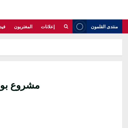
منتدى القلمون
إعلانات
المغتربون
فيد
مشروع بونا