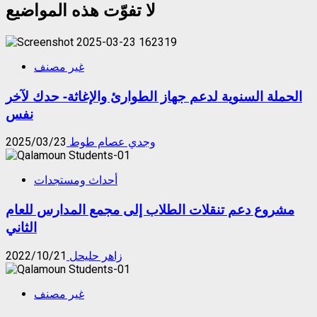
لا تفوّت هذه المواضيع
غير مصنف
الحملة السنوية لدعم جهاز الطوارئ والإغاثة- حدك لآخر
نفس
وجدي عصام طوط
2025/03/23
أحداث ومستجدات
مشروع دعم تنقلات الطلاب إلى مجمع المدارس للعام
الثاني
زاهر حليحل
2022/10/21
غير مصنف