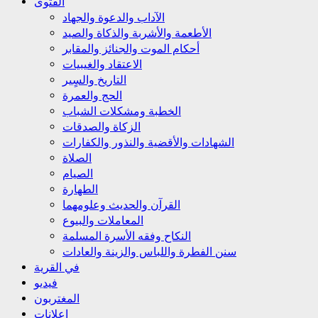
الفتوى
الآداب والدعوة والجهاد
الأطعمة والأشربة والذكاة والصيد
أحكام الموت والجنائز والمقابر
الاعتقاد والغيبيات
التاريخ والسٍير
الحج والعمرة
الخطبة ومشكلات الشباب
الزكاة والصدقات
الشهادات والأقضية والنذور والكفارات
الصلاة
الصيام
الطهارة
القرآن والحديث وعلومهما
المعاملات والبيوع
النكاح وفقه الأسرة المسلمة
سنن الفطرة واللباس والزينة والعادات
في القرية
فيديو
المغتربون
إعلانات