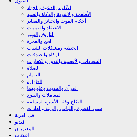
الفتوى
الآداب والدعوة والجهاد
الأطعمة والأشربة والذكاة والصيد
أحكام الموت والجنائز والمقابر
الاعتقاد والغيبيات
التاريخ والسٍير
الحج والعمرة
الخطبة ومشكلات الشباب
الزكاة والصدقات
الشهادات والأقضية والنذور والكفارات
الصلاة
الصيام
الطهارة
القرآن والحديث وعلومهما
المعاملات والبيوع
النكاح وفقه الأسرة المسلمة
سنن الفطرة واللباس والزينة والعادات
في القرية
فيديو
المغتربون
إعلانات