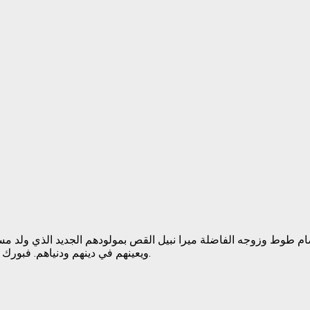
م طوط وزوجه الفاضلة ميرا نبيل القص بمولودهم الجديد الذي ولد مساء
ويعينهم في دينهم ودنياهم. فبورك لكم في الموهوب وشكرتم الواهب وبلغ اشده ورزقتم بره إن شاء الله.